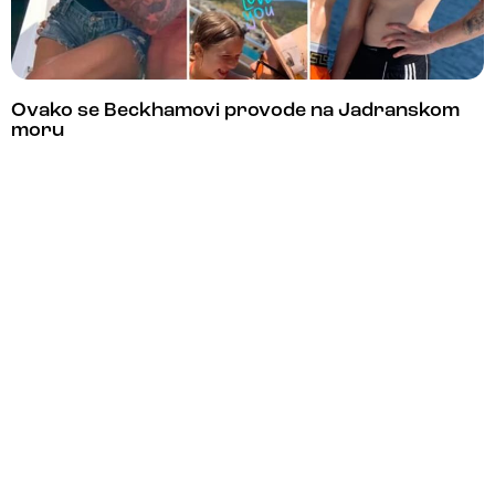
Ovako se Beckhamovi provode na Jadranskom
moru