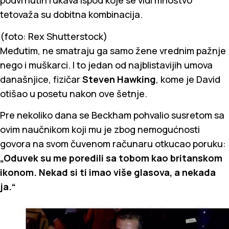
podvrnutih rukava ispod koje se vidi mnoštvo
tetovaža su dobitna kombinacija.
(foto: Rex Shutterstock)
Međutim, ne smatraju ga samo žene vrednim pažnje
nego i muškarci. I to jedan od najblistavijih umova
današnjice, fizičar
Steven Hawking
, kome je David
otišao u posetu nakon ove šetnje.
Pre nekoliko dana se Beckham pohvalio susretom sa
ovim naučnikom koji mu je zbog nemogućnosti
govora na svom čuvenom računaru otkucao poruku:
„Oduvek su me poredili sa tobom kao britanskom
ikonom. Nekad si ti imao više glasova, a nekada
ja.“