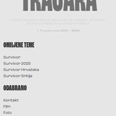
PORTAL TRACARA.COM NE ODGOVARA ZA SADRŽAJ I ISTINITOST
TEKSTOVA PRENETIH SA DRUGIH PORTALA.
© Tracara.com 2008 –
2026
OMILJENE TEME
Survivor
Survivor 2025
Survivor Hrvatska
Survivor Srbija
ODABRANO
Kontakt
Film
Foto