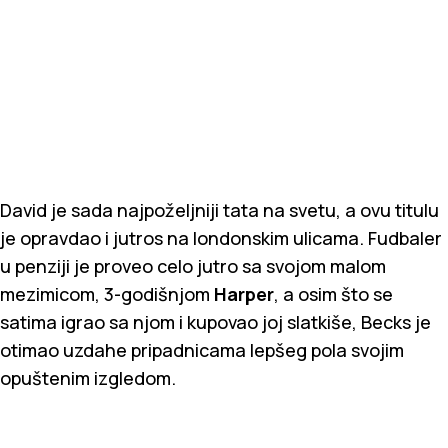
David je sada najpoželjniji tata na svetu, a ovu titulu
je opravdao i jutros na londonskim ulicama. Fudbaler
u penziji je proveo celo jutro sa svojom malom
mezimicom, 3-godišnjom
Harper
, a osim što se
satima igrao sa njom i kupovao joj slatkiše, Becks je
otimao uzdahe pripadnicama lepšeg pola svojim
opuštenim izgledom.