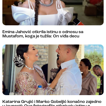
Emina Jahović otkrila istinu o odnosu sa
Mustafom, koga je tužila: On viđa decu
Katarina Grujić i Marko Gobeljić konačno zajedno