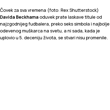
Čovek za sva vremena (foto: Rex Shutterstock)
Davida Beckhama
oduvek prate laskave titule od
najzgodnijeg fudbalera, preko seks simbola i najbolje
odevenog muškarca na svetu, a ni sada, kada je
uplovio u 5. deceniju života, se stvari nisu promenile.