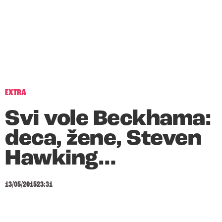
EXTRA
Svi vole Beckhama:
deca, žene, Steven
Hawking…
13/05/2015
23:31