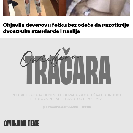
Objavila deverovu fotku bez odeće da razotkrije
dvostruke standarde i nasilje
PORTAL TRACARA.COM NE ODGOVARA ZA SADRŽAJ I ISTINITOST
TEKSTOVA PRENETIH SA DRUGIH PORTALA.
© Tracara.com 2008 –
2026
OMILJENE TEME