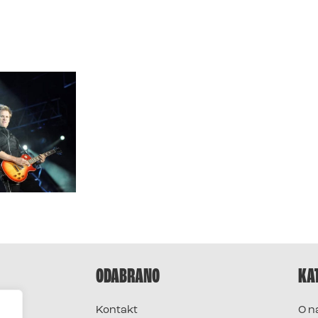
ODABRANO
KA
Kontakt
O n