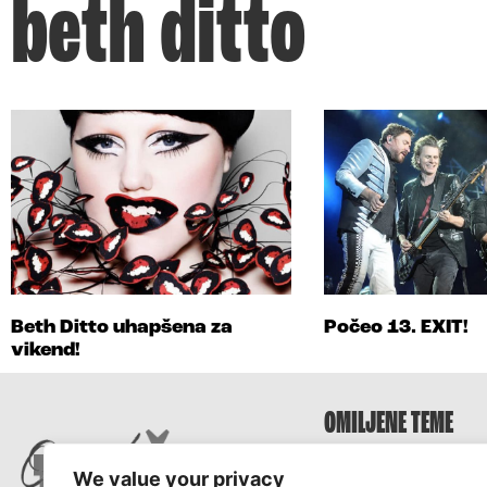
beth ditto
Beth Ditto uhapšena za
Počeo 13. EXIT!
vikend!
OMILJENE TEME
Survivor
We value your privacy