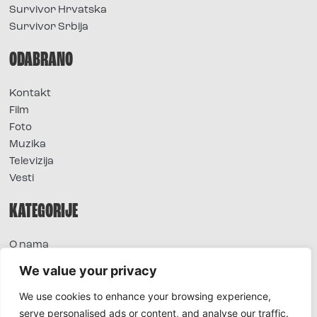
Survivor Hrvatska
Survivor Srbija
ODABRANO
Kontakt
Film
Foto
Muzika
Televizija
Vesti
KATEGORIJE
O nama
Sve vesti
We value your privacy
Extra
We use cookies to enhance your browsing experience,
Foto
serve personalised ads or content, and analyse our traffic.
Moda