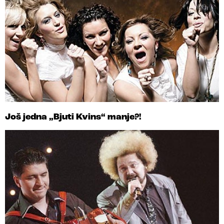
Još jedna „Bjuti Kvins“ manje?!