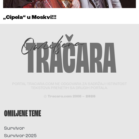
„Cipela“ u Moskvi!!!
PORTAL TRACARA.COM NE ODGOVARA ZA SADRŽAJ I ISTINITOST
TEKSTOVA PRENETIH SA DRUGIH PORTALA.
© Tracara.com 2008 –
2026
OMILJENE TEME
Survivor
Survivor 2025