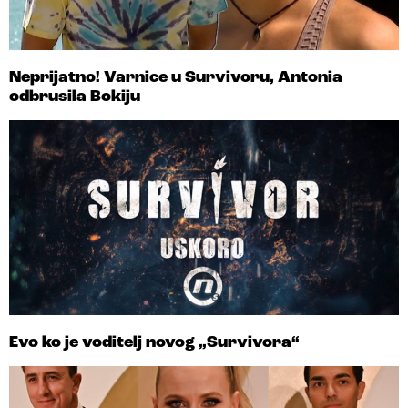
Neprijatno! Varnice u Survivoru, Antonia
odbrusila Bokiju
Evo ko je voditelj novog „Survivora“