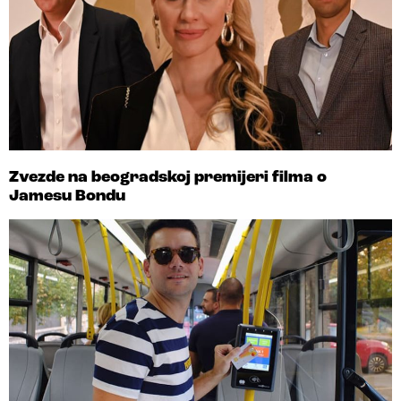
Zvezde na beogradskoj premijeri filma o
Jamesu Bondu