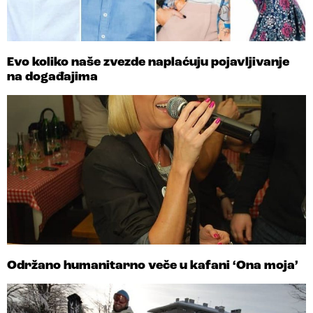
Evo koliko naše zvezde naplaćuju pojavljivanje
na događajima
Održano humanitarno veče u kafani ‘Ona moja’