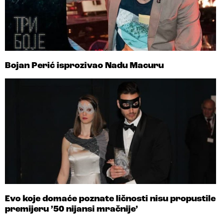
Bojan Perić isprozivao Nadu Macuru
Evo koje domaće poznate ličnosti nisu propustile
premijeru ’50 nijansi mračnije’