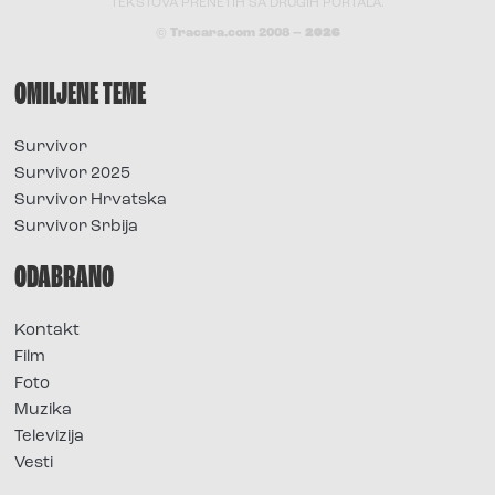
TEKSTOVA PRENETIH SA DRUGIH PORTALA.
© Tracara.com 2008 –
2026
OMILJENE TEME
Survivor
Survivor 2025
Survivor Hrvatska
Survivor Srbija
ODABRANO
Kontakt
Film
Foto
Muzika
Televizija
Vesti