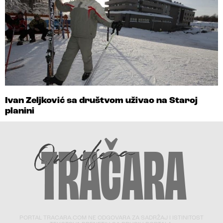
Ivan Zeljković sa društvom uživao na Staroj
planini
PORTAL TRACARA.COM NE ODGOVARA ZA SADRŽAJ I ISTINITOST