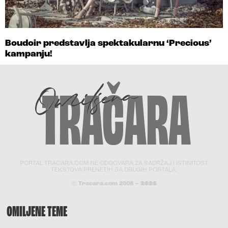
Boudoir predstavlja spektakularnu ‘Precious’
kampanju!
PORTAL TRACARA.COM NE ODGOVARA ZA SADRŽAJ I ISTINITOST
TEKSTOVA PRENETIH SA DRUGIH PORTALA.
© Tracara.com 2008 –
2026
OMILJENE TEME