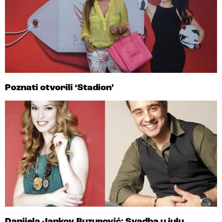
Poznati otvorili ‘Stadion’
Danijela Jankov Buzurović: Svadba u julu