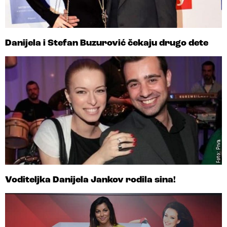
Danijela i Stefan Buzurović čekaju drugo dete
Voditeljka Danijela Jankov rodila sina!