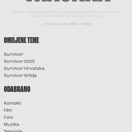
PORTAL TRACARA.COM NE ODGOVARA ZA SADRŽAJ I ISTINITOST
TEKSTOVA PRENETIH SA DRUGIH PORTALA.
© Tracara.com 2008 –
2026
OMILJENE TEME
Survivor
Survivor 2025
Survivor Hrvatska
Survivor Srbija
ODABRANO
Kontakt
Film
Foto
Muzika
Televizija