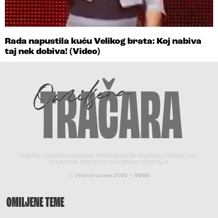
Rada napustila kuću Velikog brata: Koj nabiva
taj nek dobiva! (Video)
PORTAL TRACARA.COM NE ODGOVARA ZA SADRŽAJ I ISTINITOST
TEKSTOVA PRENETIH SA DRUGIH PORTALA.
© Tracara.com 2008 –
2026
OMILJENE TEME