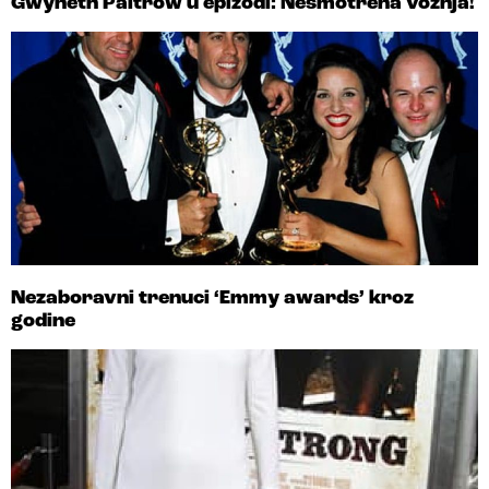
Gwyneth Paltrow u epizodi: Nesmotrena vožnja!
Nezaboravni trenuci ‘Emmy awards’ kroz
godine