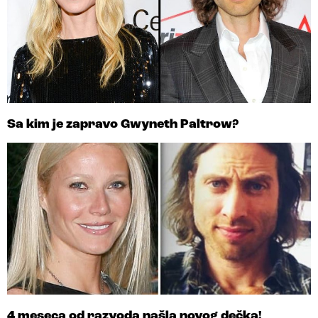
Sa kim je zapravo Gwyneth Paltrow?
4 meseca od razvoda našla novog dečka!