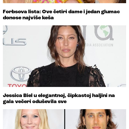
Forbsova lista: Ove četiri dame i jedan glumac
donose najviše keša
Jessica Biel u elegantnoj, čipkastoj haljini na
gala večeri oduševila sve