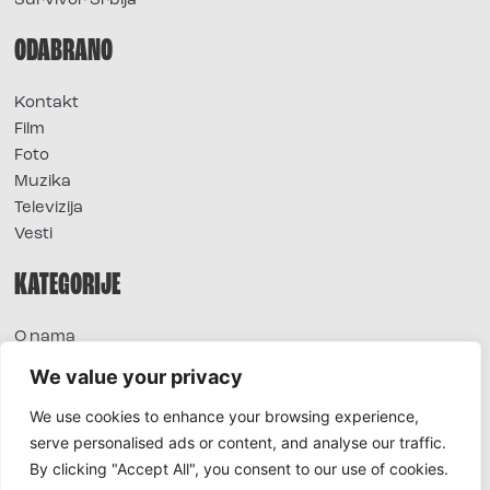
Survivor Srbija
ODABRANO
Kontakt
Film
Foto
Muzika
Televizija
Vesti
KATEGORIJE
O nama
Sve vesti
We value your privacy
Extra
We use cookies to enhance your browsing experience,
Foto
serve personalised ads or content, and analyse our traffic.
Moda
By clicking "Accept All", you consent to our use of cookies.
TV