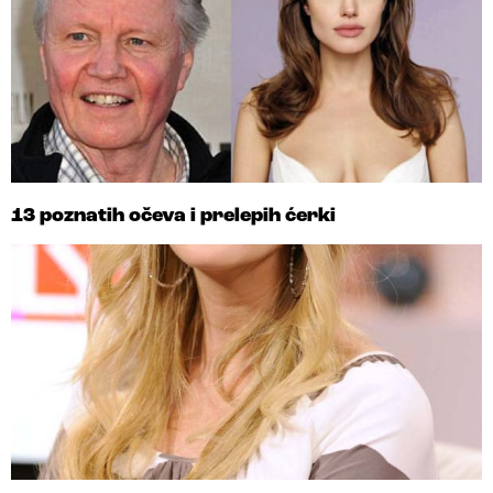
13 poznatih očeva i prelepih ćerki