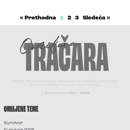
« Prethodna
1
2
3
Sledeća »
PORTAL TRACARA.COM NE ODGOVARA ZA SADRŽAJ I ISTINITOST
TEKSTOVA PRENETIH SA DRUGIH PORTALA.
© Tracara.com 2008 –
2026
OMILJENE TEME
Survivor