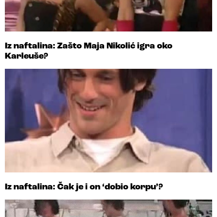
Iz naftalina: Zašto Maja Nikolić igra oko
Karleuše?
Iz naftalina: Čak je i on ‘dobio korpu’?