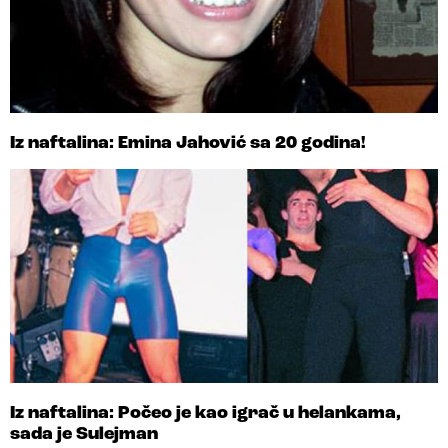
Iz naftalina: Emina Jahović sa 20 godina!
Iz naftalina: Počeo je kao igrač u helankama,
sada je Sulejman