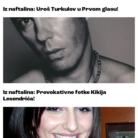
Iz naftalina: Uroš Turkulov u Prvom glasu!
Iz naftalina: Provokativne fotke Kikija
Lesendrića!