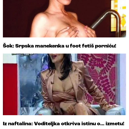
Šok: Srpska manekenka u foot fetiš porniću!
Iz naftalina: Voditeljka otkriva istinu o… izmetu!