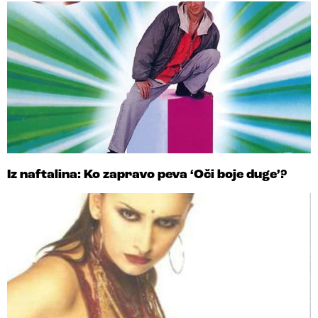
Iz naftalina: Ko zapravo peva ‘Oči boje duge’?