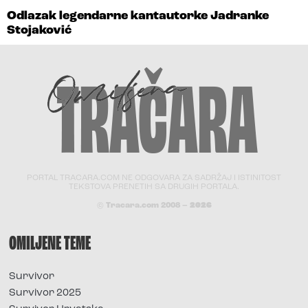
Odlazak legendarne kantautorke Jadranke
Stojaković
PORTAL TRACARA.COM NE ODGOVARA ZA SADRŽAJ I ISTINITOST
TEKSTOVA PRENETIH SA DRUGIH PORTALA.
© Tracara.com 2008 –
2026
OMILJENE TEME
Survivor
Survivor 2025