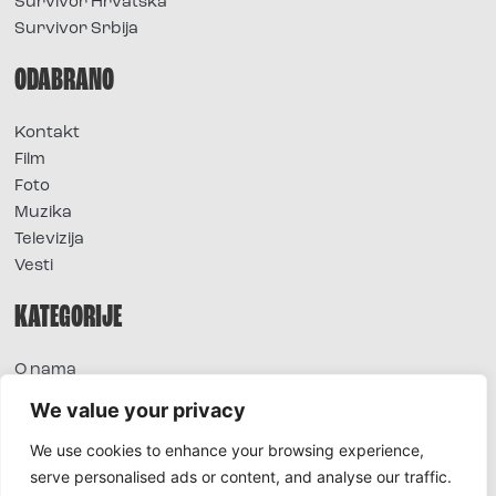
Survivor Hrvatska
Survivor Srbija
ODABRANO
Kontakt
Film
Foto
Muzika
Televizija
Vesti
KATEGORIJE
O nama
Sve vesti
We value your privacy
Extra
We use cookies to enhance your browsing experience,
Foto
serve personalised ads or content, and analyse our traffic.
Moda