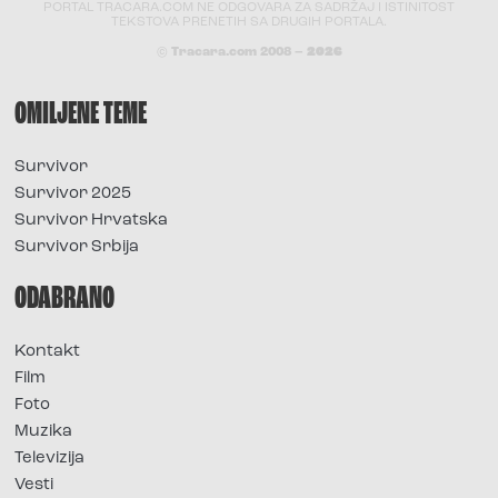
PORTAL TRACARA.COM NE ODGOVARA ZA SADRŽAJ I ISTINITOST
TEKSTOVA PRENETIH SA DRUGIH PORTALA.
© Tracara.com 2008 –
2026
OMILJENE TEME
Survivor
Survivor 2025
Survivor Hrvatska
Survivor Srbija
ODABRANO
Kontakt
Film
Foto
Muzika
Televizija
Vesti