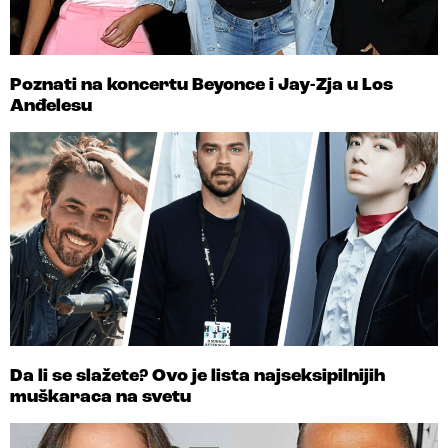
Poznati na koncertu Beyonce i Jay-Zja u Los
Anđelesu
Da li se slažete? Ovo je lista najseksipilnijih
muškaraca na svetu