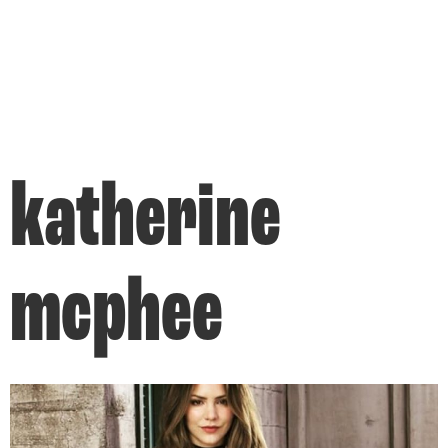
katherine
mcphee