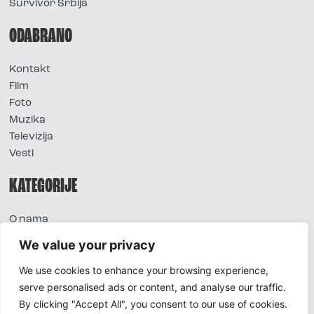
Survivor Srbija
ODABRANO
Kontakt
Film
Foto
Muzika
Televizija
Vesti
KATEGORIJE
O nama
Sve vesti
We value your privacy
Extra
We use cookies to enhance your browsing experience,
Foto
serve personalised ads or content, and analyse our traffic.
Moda
By clicking "Accept All", you consent to our use of cookies.
TV