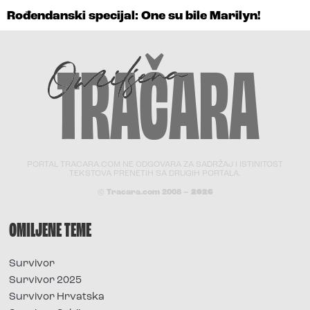
Rođendanski specijal: One su bile Marilyn!
PORTAL TRACARA.COM NE ODGOVARA ZA SADRŽAJ I ISTINITOST
TEKSTOVA PRENETIH SA DRUGIH PORTALA.
© Tracara.com 2008 –
2026
OMILJENE TEME
Survivor
Survivor 2025
Survivor Hrvatska