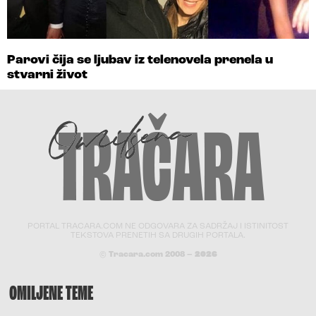
Parovi čija se ljubav iz telenovela prenela u
stvarni život
PORTAL TRACARA.COM NE ODGOVARA ZA SADRŽAJ I ISTINITOST
TEKSTOVA PRENETIH SA DRUGIH PORTALA.
© Tracara.com 2008 –
2026
OMILJENE TEME