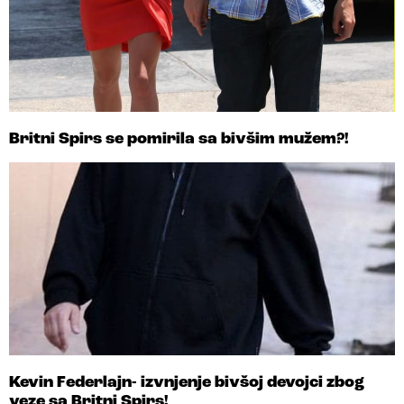
Britni Spirs se pomirila sa bivšim mužem?!
Kevin Federlajn- izvnjenje bivšoj devojci zbog
veze sa Britni Spirs!