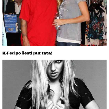
K-Fed po šesti put tata!