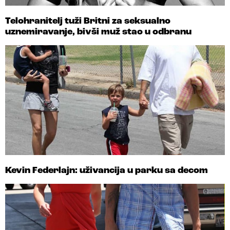
Telohranitelj tuži Britni za seksualno
uznemiravanje, bivši muž stao u odbranu
Kevin Federlajn: uživancija u parku sa decom