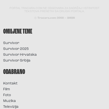
PORTAL TRACARA.COM NE ODGOVARA ZA SADRŽAJ I ISTINITOST
TEKSTOVA PRENETIH SA DRUGIH PORTALA.
© Tracara.com 2008 –
2026
OMILJENE TEME
Survivor
Survivor 2025
Survivor Hrvatska
Survivor Srbija
ODABRANO
Kontakt
Film
Foto
Muzika
Televizija