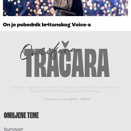
On je pobednik britanskog Voice-a
PORTAL TRACARA.COM NE ODGOVARA ZA SADRŽAJ I ISTINITOST
TEKSTOVA PRENETIH SA DRUGIH PORTALA.
© Tracara.com 2008 –
2026
OMILJENE TEME
Survivor