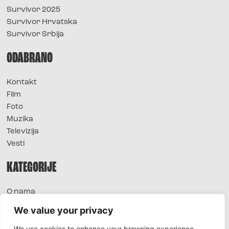
Survivor 2025
Survivor Hrvatska
Survivor Srbija
ODABRANO
Kontakt
Film
Foto
Muzika
Televizija
Vesti
KATEGORIJE
O nama
Sve vesti
We value your privacy
Extra
We use cookies to enhance your browsing experience,
Foto