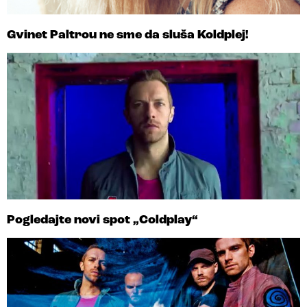
Gvinet Paltrou ne sme da sluša Koldplej!
Pogledajte novi spot „Coldplay“