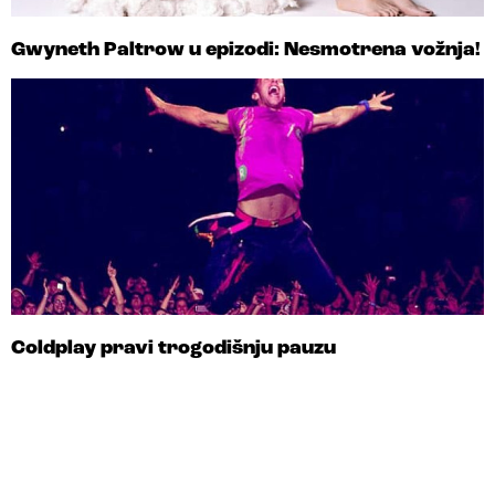
Gwyneth Paltrow u epizodi: Nesmotrena vožnja!
Coldplay pravi trogodišnju pauzu