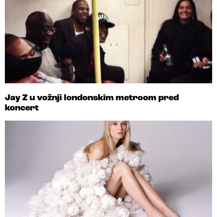
Jay Z u vožnji londonskim metroom pred
koncert