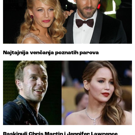
Najtajnija venčanja poznatih parova
Raskinuli Chris Martin i Jennifer Lawrence