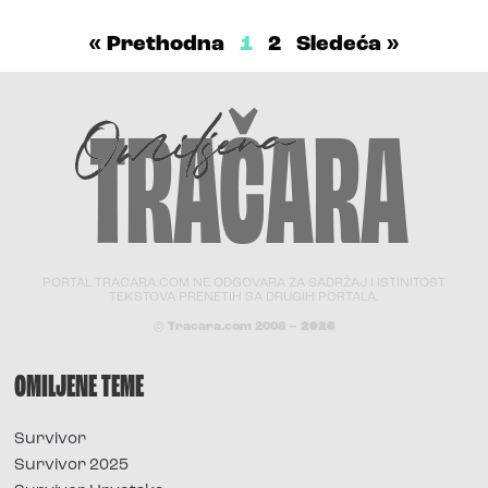
« Prethodna
1
2
Sledeća »
PORTAL TRACARA.COM NE ODGOVARA ZA SADRŽAJ I ISTINITOST
TEKSTOVA PRENETIH SA DRUGIH PORTALA.
© Tracara.com 2008 –
2026
OMILJENE TEME
Survivor
Survivor 2025