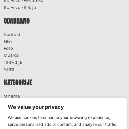
Survivor Hrvatska
Survivor Srbija
ODABRANO
Kontakt
Film
Foto
Muzika
Televizija
Vesti
KATEGORIJE
O nama
Sve vesti
We value your privacy
Extra
We use cookies to enhance your browsing experience,
Foto
serve personalised ads or content, and analyse our traffic.
Moda