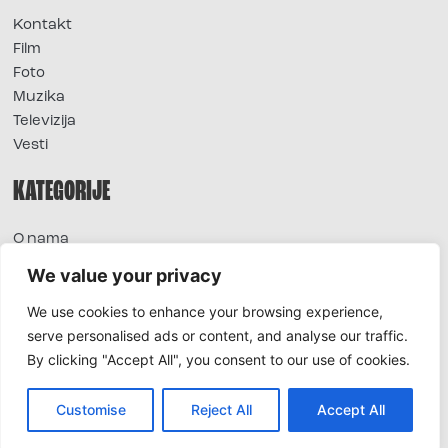
Kontakt
Film
Foto
Muzika
Televizija
Vesti
KATEGORIJE
O nama
Sve vesti
We value your privacy
Extra
We use cookies to enhance your browsing experience,
Foto
serve personalised ads or content, and analyse our traffic.
Moda
By clicking "Accept All", you consent to our use of cookies.
TV
Život
Horoskop
Customise
Reject All
Accept All