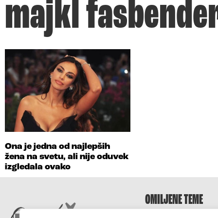
majkl fasbende
Ona je jedna od najlepših
žena na svetu, ali nije oduvek
izgledala ovako
OMILJENE TEME