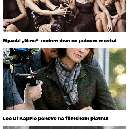
Mjuzikl „Nine“- sedam diva na jednom mestu!
Leo Di Kaprio ponovo na filmskom platnu!