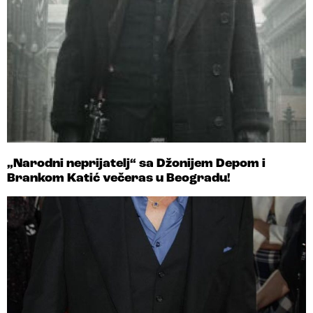
„Narodni neprijatelj“ sa Džonijem Depom i
Brankom Katić večeras u Beogradu!