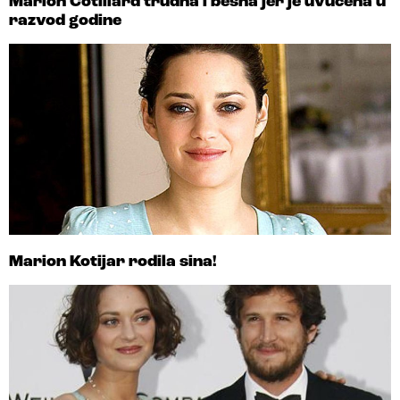
Marion Cotillard trudna i besna jer je uvučena u
razvod godine
Marion Kotijar rodila sina!