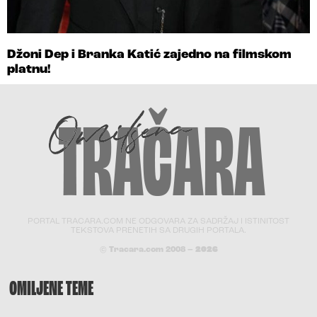
Džoni Dep i Branka Katić zajedno na filmskom
platnu!
PORTAL TRACARA.COM NE ODGOVARA ZA SADRŽAJ I ISTINITOST
TEKSTOVA PRENETIH SA DRUGIH PORTALA.
© Tracara.com 2008 –
2026
OMILJENE TEME