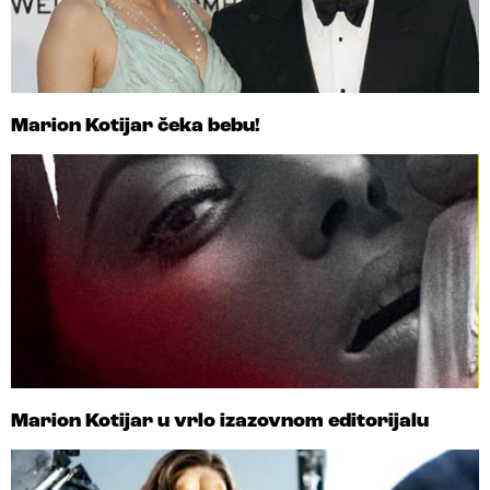
Marion Kotijar čeka bebu!
Marion Kotijar u vrlo izazovnom editorijalu