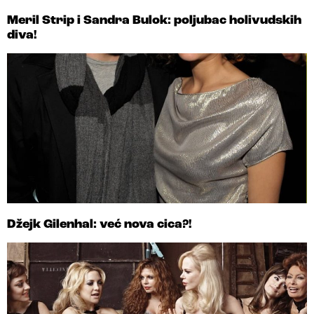
Meril Strip i Sandra Bulok: poljubac holivudskih
diva!
Džejk Gilenhal: već nova cica?!