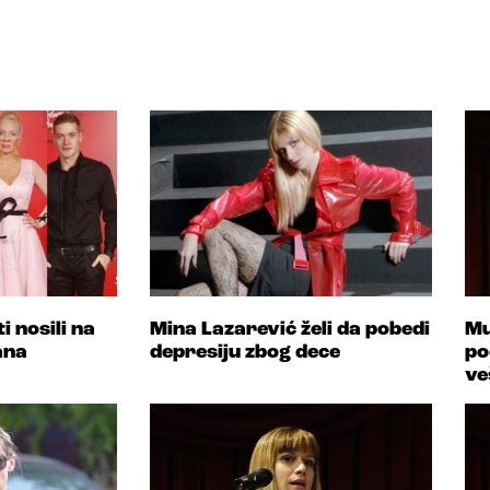
i nosili na
Mina Lazarević želi da pobedi
Mu
ana
depresiju zbog dece
po
ve