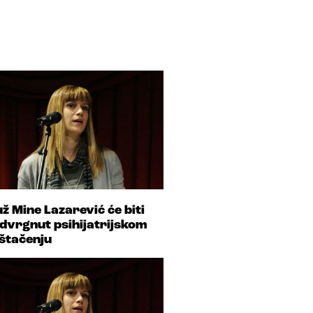
ž Mine Lazarević će biti
dvrgnut psihijatrijskom
štačenju