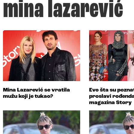
mina lazarević
Mina Lazarević se vratila
Evo šta su poznat
mužu koji je tukao?
proslavi rođend
magazina Story