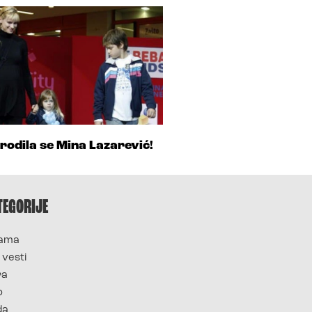
rodila se Mina Lazarević!
TEGORIJE
ama
 vesti
ra
o
da