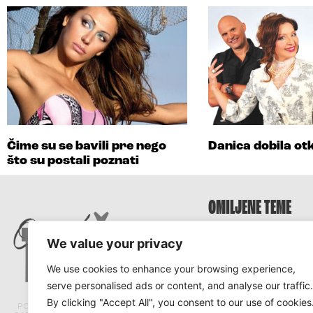
Čime su se bavili pre nego
Danica dobila o
što su postali poznati
OMILJENE TEME
Survivor
We value your privacy
Survivor 2025
We use cookies to enhance your browsing experience,
Survivor Hrvatska
serve personalised ads or content, and analyse our traffic.
Survivor Srbija
By clicking "Accept All", you consent to our use of cookies
PORTAL TRACARA.COM NE ODGOVARA ZA