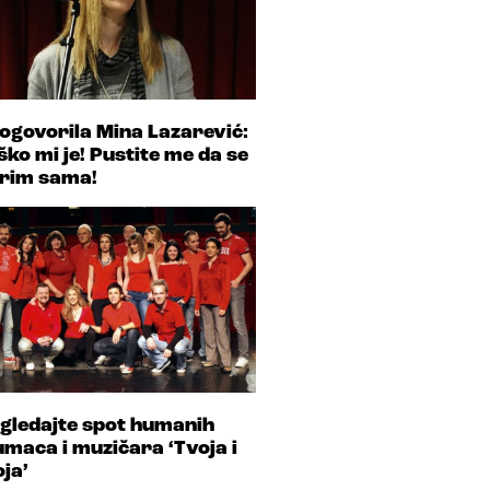
ogovorila Mina Lazarević:
ško mi je! Pustite me da se
rim sama!
gledajte spot humanih
umaca i muzičara ‘Tvoja i
ja’