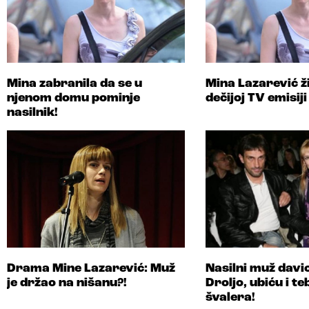
Mina zabranila da se u
Mina Lazarević ži
njenom domu pominje
dečijoj TV emisij
nasilnik!
Drama Mine Lazarević: Muž
Nasilni muž davi
je držao na nišanu?!
Droljo, ubiću i te
švalera!