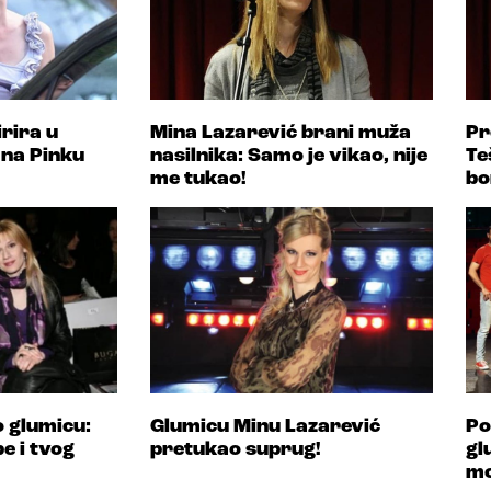
rira u
Mina Lazarević brani muža
Pr
i na Pinku
nasilnika: Samo je vikao, nije
Te
me tukao!
bo
o glumicu:
Glumicu Minu Lazarević
Po
be i tvog
pretukao suprug!
gl
mo