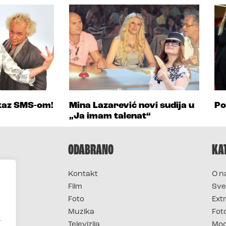
tkaz SMS-om!
Mina Lazarević novi sudija u
Po
„Ja imam talenat“
ODABRANO
KA
Kontakt
O n
Film
Sve
Foto
Ext
Muzika
Fot
.
Televizija
Mo