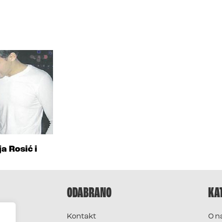
a Rosić i
ODABRANO
KA
Kontakt
O n