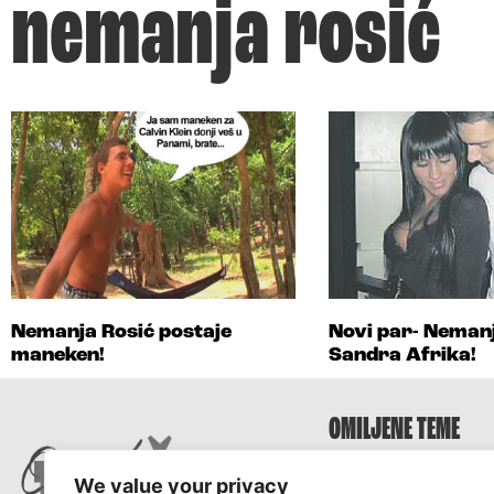
nemanja rosić
Nemanja Rosić postaje
Novi par- Nemanj
maneken!
Sandra Afrika!
OMILJENE TEME
Survivor
We value your privacy