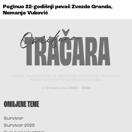
Poginuo 22-godišnji pevač Zvezda Granda,
Nemanja Vuković
PORTAL TRACARA.COM NE ODGOVARA ZA SADRŽAJ I ISTINITOST
TEKSTOVA PRENETIH SA DRUGIH PORTALA.
© Tracara.com 2008 –
2026
OMILJENE TEME
Survivor
Survivor 2025