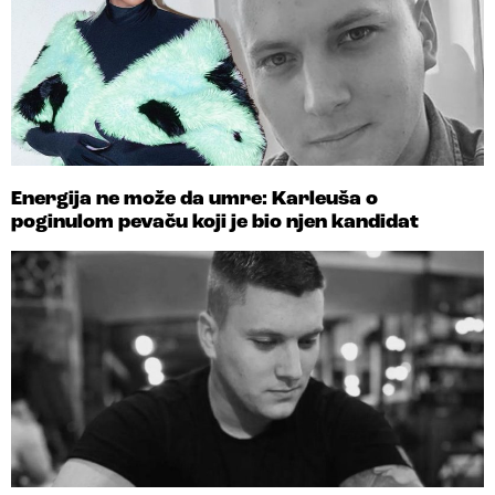
Energija ne može da umre: Karleuša o
poginulom pevaču koji je bio njen kandidat