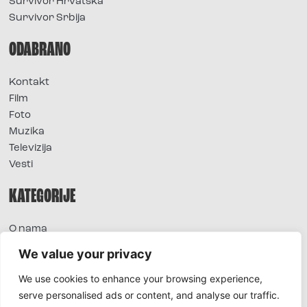
Survivor Hrvatska
Survivor Srbija
ODABRANO
Kontakt
Film
Foto
Muzika
Televizija
Vesti
KATEGORIJE
O nama
Sve vesti
We value your privacy
Extra
We use cookies to enhance your browsing experience,
Foto
serve personalised ads or content, and analyse our traffic.
Moda