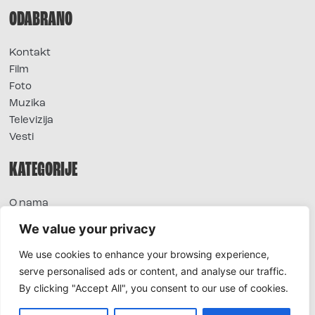
ODABRANO
Kontakt
Film
Foto
Muzika
Televizija
Vesti
KATEGORIJE
O nama
Sve vesti
We value your privacy
Extra
We use cookies to enhance your browsing experience,
Foto
serve personalised ads or content, and analyse our traffic.
Moda
By clicking "Accept All", you consent to our use of cookies.
TV
Život