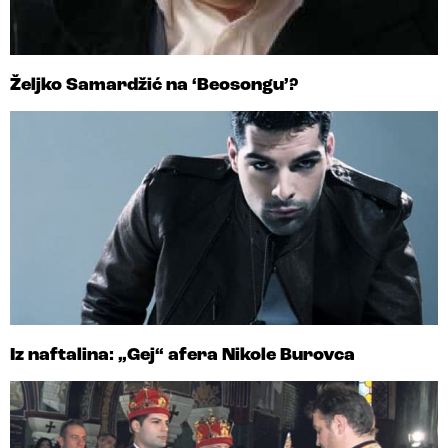
Željko Samardžić na ‘Beosongu’?
Iz naftalina: „Gej“ afera Nikole Burovca