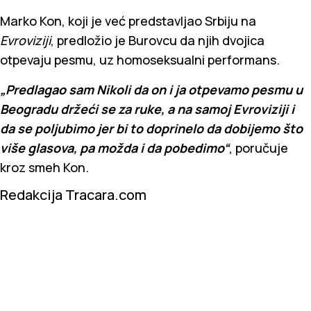
Marko Kon, koji je već predstavljao Srbiju na
Evroviziji
, predložio je Burovcu da njih dvojica
otpevaju pesmu, uz homoseksualni performans.
„Predlagao sam Nikoli da on i ja otpevamo pesmu u
Beogradu držeći se za ruke, a na samoj Evroviziji i
da se poljubimo jer bi to doprinelo da dobijemo što
više glasova, pa možda i da pobedimo“
, poručuje
kroz smeh Kon.
Redakcija Tracara.com