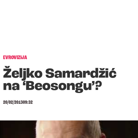
EVROVIZIJA
Željko Samardžić
na ‘Beosongu’?
20/02/2013
09:32