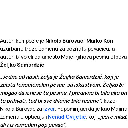
Autori kompozicije
Nikola Burovac
i
Marko Kon
užurbano traže zamenu za poznatu pevačicu, a
autori bi voleli da umesto Maje njihovu pesmu otpeva
Željko Samardžić
.
„Jedna od naših želja je Željko Samardžić, koji je
zaista fenomenalan pevač, sa iskustvom. Željko bi
mogao da iznese tu pesmu. I predivno bi bilo ako on
to prihvati, tad bi sve dileme bile rešene“
, kaže
Nikola Burovac za
izvor
, napominjući da je kao Majina
zamena u opticaju i
Nenad Cvijetić
, koji
„jeste mlad,
ali i izvanredan pop pevač“.