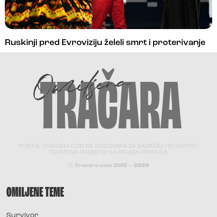
Ruskinji pred Evroviziju želeli smrt i proterivanje
PORTAL TRACARA.COM NE ODGOVARA ZA SADRŽAJ I ISTINITOST
TEKSTOVA PRENETIH SA DRUGIH PORTALA.
© Tracara.com 2008 –
2026
OMILJENE TEME
Survivor