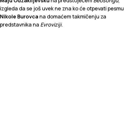
Maju Odžaklijevsku
na predstojećem
Beosongu
,
izgleda da se još uvek ne zna ko će otpevati pesmu
Nikole Burovca
na domaćem takmičenju za
predstavnika na
Evroviziji
.