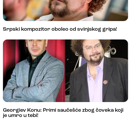
Srpski kompozitor oboleo od svinjskog gripa!
Georgiev Konu: Primi saučešće zbog čoveka koji
je umro u tebi!