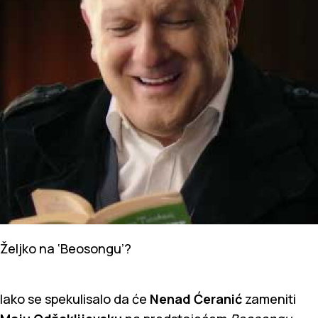
Željko na ‘Beosongu’?
Iako se spekulisalo da će
Nenad Ćeranić
zameniti