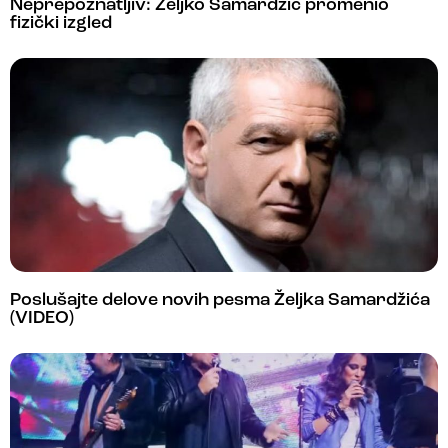
Neprepoznatljiv: Željko Samardžić promenio
fizički izgled
Poslušajte delove novih pesma Željka Samardžića
(VIDEO)