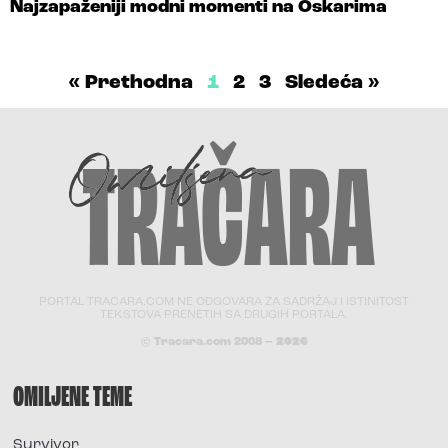
Najzapaženiji modni momenti na Oskarima
« Prethodna
1
2
3
Sledeća »
PORTAL TRACARA.COM NE ODGOVARA ZA SADRŽAJ I ISTINITOST
TEKSTOVA PRENETIH SA DRUGIH PORTALA.
© Tracara.com 2008 –
2026
OMILJENE TEME
Survivor