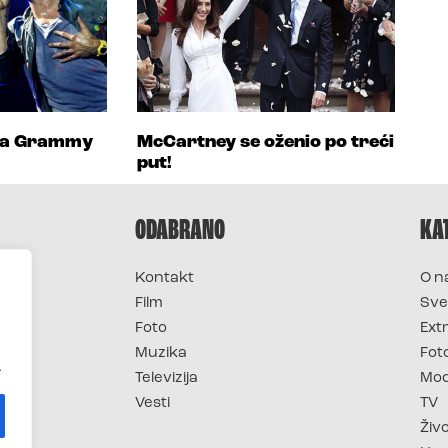
 na Grammy
McCartney se oženio po treći
put!
ODABRANO
KA
Kontakt
O n
Film
Sve
Foto
Ext
Muzika
Fot
.
Televizija
Mo
Vesti
TV
Živ