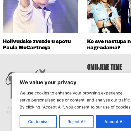
Holivudske zvezde u spotu
Ko sve nastupa
Paula McCartneya
nagradama?
OMILJENE TEME
Survivor
We value your privacy
Survivor 2025
We use cookies to enhance your browsing experience,
Survivor Hrvatska
serve personalised ads or content, and analyse our traffic.
Survivor Srbija
By clicking "Accept All", you consent to our use of cookies
PORTAL TRACARA.COM NE ODGOVARA ZA
SADRŽAJ I ISTINITOST TEKSTOVA PRENETIH
SA DRUGIH PORTALA.
Customise
Reject All
Accept All
© Tracara.com 2008 –
2026