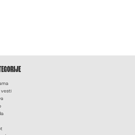
TEGORIJE
ama
 vesti
ra
o
da
ot