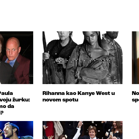
Paula
Rihanna kao Kanye West u
No
voju žurku:
novom spotu
sp
mo da
i?