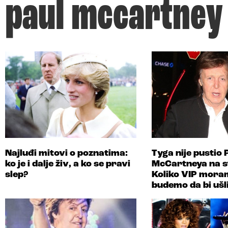
paul mccartney
Najluđi mitovi o poznatima:
Tyga nije pustio 
ko je i dalje živ, a ko se pravi
McCartneya na s
slep?
Koliko VIP mora
budemo da bi ušl