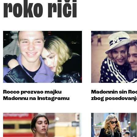
roko riči
Rocco prozvao majku
Madonnin sin Ro
Madonnu na Instagramu
zbog posedovanj