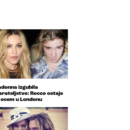
donna izgubila
arateljstvo: Rocco ostaje
 ocem u Londonu