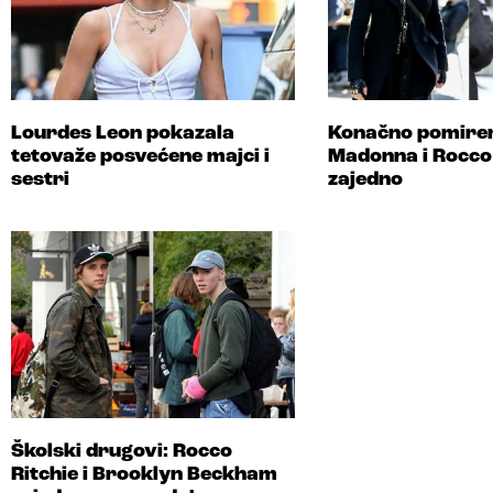
Lourdes Leon pokazala
Konačno pomiren
tetovaže posvećene majci i
Madonna i Rocco
sestri
zajedno
Školski drugovi: Rocco
Ritchie i Brooklyn Beckham