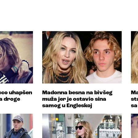
cco uhapšen
Madonna besna na bivšeg
Ma
a droge
muža jer je ostavio sina
st
samog u Engleskoj
sa