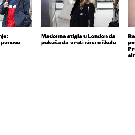
je:
Madonna stigla u London da
Ra
 ponovo
pokuša da vrati sina u školu
po
Pr
si