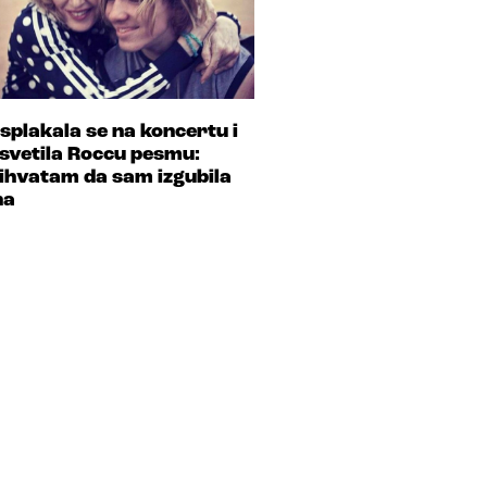
splakala se na koncertu i
svetila Roccu pesmu:
ihvatam da sam izgubila
na