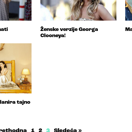
nati
Ženske verzije Georga
Ma
Clooneya!
lanira tajno
Prethodna
1
2
3
Sledeća »