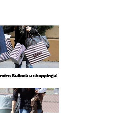
ndra Bullock u shoppingu!