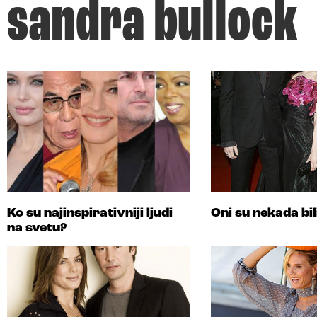
sandra bullock
Ko su najinspirativniji ljudi
Oni su nekada bil
na svetu?