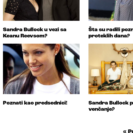
Sandra Bullock u vezi sa
Šta su radili poz
Keanu Reevsom?
proteklih dana?
Poznati kao predsednici!
Sandra Bullock p
venčanje?
« 