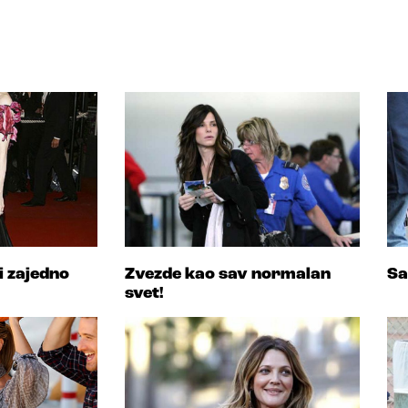
i zajedno
Zvezde kao sav normalan
Sa
svet!