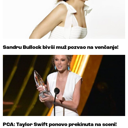
Sandru Bullock bivši muž pozvao na venčanje!
PCA: Taylor Swift ponovo prekinuta na sceni!