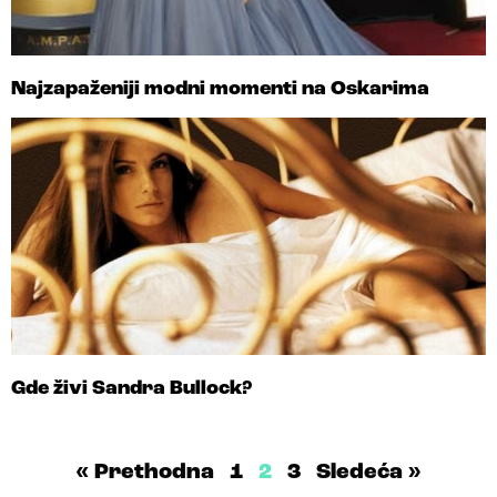
Najzapaženiji modni momenti na Oskarima
Gde živi Sandra Bullock?
« Prethodna
1
2
3
Sledeća »