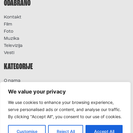
ODABRANO
Kontakt
Film
Foto
Muzika
Televizija
Vesti
KATEGORIJE
O nama
Sve vesti
We value your privacy
Extra
We use cookies to enhance your browsing experience,
Foto
serve personalised ads or content, and analyse our traffic.
Moda
By clicking "Accept All", you consent to our use of cookies.
TV
Život
Horoskop
Customise
Reject All
Accept All