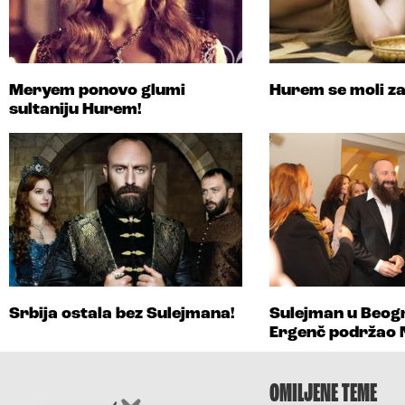
Meryem ponovo glumi
Hurem se moli za
sultaniju Hurem!
Srbija ostala bez Sulejmana!
Sulejman u Beogr
Ergenč podržao 
OMILJENE TEME