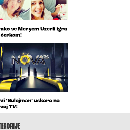
ako se Meryem Uzerli igra
 ćerkom!
vi ‘Sulejman’ uskoro na
voj TV!
TEGORIJE