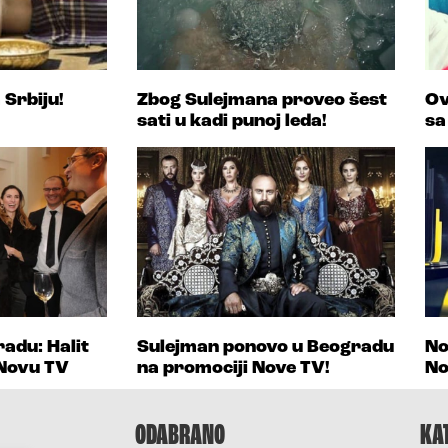
 Srbiju!
Zbog Sulejmana proveo šest
Ov
sati u kadi punoj leda!
sa
adu: Halit
Sulejman ponovo u Beogradu
No
Novu TV
na promociji Nove TV!
No
ODABRANO
KA