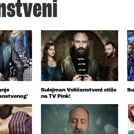
nstveni
anje
Sulejman Veličanstveni stiže
Su
anstvenog’
na TV Pink!