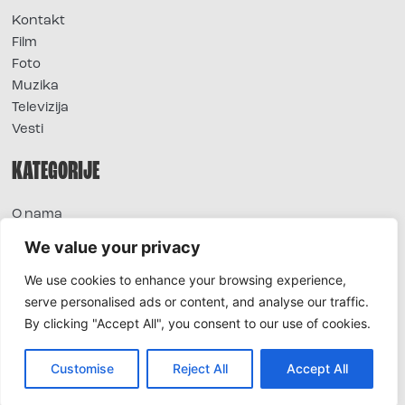
Kontakt
Film
Foto
Muzika
Televizija
Vesti
KATEGORIJE
O nama
Sve vesti
We value your privacy
Extra
We use cookies to enhance your browsing experience,
Foto
serve personalised ads or content, and analyse our traffic.
Moda
By clicking "Accept All", you consent to our use of cookies.
TV
Život
Horoskop
Customise
Reject All
Accept All