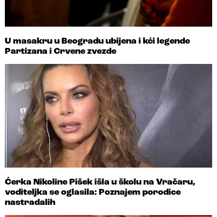
U masakru u Beogradu ubijena i kći legende
Partizana i Crvene zvezde
Ćerka Nikoline Pišek išla u školu na Vračaru,
voditeljka se oglasila: Poznajem porodice
nastradalih