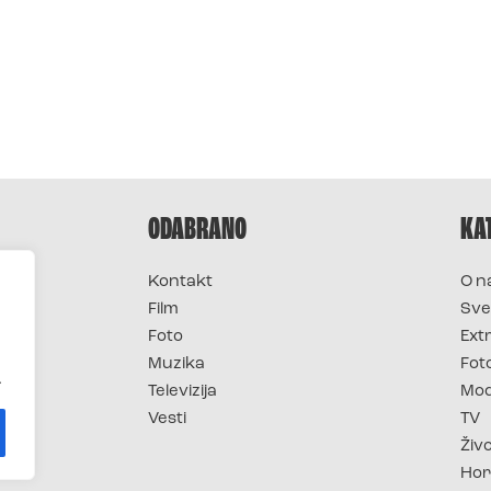
ODABRANO
KA
Kontakt
O n
Film
Sve
Foto
Ext
Muzika
Fot
.
Televizija
Mo
Vesti
TV
Živ
Hor