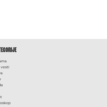
TEGORIJE
ama
 vesti
ra
o
da
ot
oskop