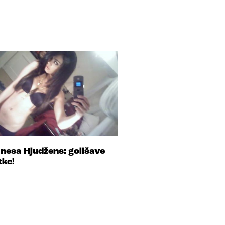
nesa Hjudžens: golišave
tke!