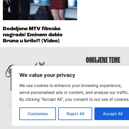
Dodeljene MTV filmske
nagrade! Eminem dobio
Bruna u krilo?! (Video)
OMILJENE TEME
Survivor
We value your privacy
Survivor 2025
We use cookies to enhance your browsing experience,
Survivor Hrvatska
serve personalised ads or content, and analyse our traffic.
Survivor Srbija
By clicking "Accept All", you consent to our use of cookies
PORTAL TRACARA.COM NE ODGOVARA ZA
SADRŽAJ I ISTINITOST TEKSTOVA PRENETIH
SA DRUGIH PORTALA.
Customise
Reject All
Accept All
© Tracara.com 2008 –
2026