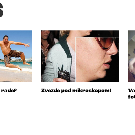
s
 rade?
Zvezde pod mikroskopom!
Va
fo