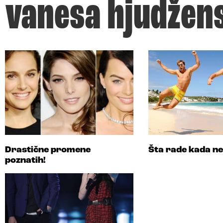
vanesa hjudžen
Drastične promene
Šta rade kada ne
poznatih!