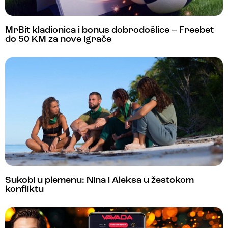
MrBit kladionica i bonus dobrodošlice – Freebet
do 50 KM za nove igrače
Sukobi u plemenu: Nina i Aleksa u žestokom
konfliktu