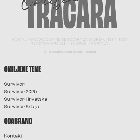
PORTAL TRACARA.COM NE ODGOVARA ZA SADRŽAJ I ISTINITOST
TEKSTOVA PRENETIH SA DRUGIH PORTALA.
© Tracara.com 2008 –
2026
OMILJENE TEME
Survivor
Survivor 2025
Survivor Hrvatska
Survivor Srbija
ODABRANO
Kontakt