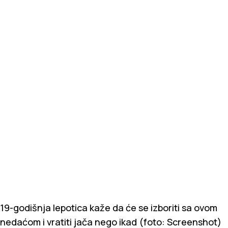
19-godišnja lepotica kaže da će se izboriti sa ovom
nedaćom i vratiti jača nego ikad (foto: Screenshot)