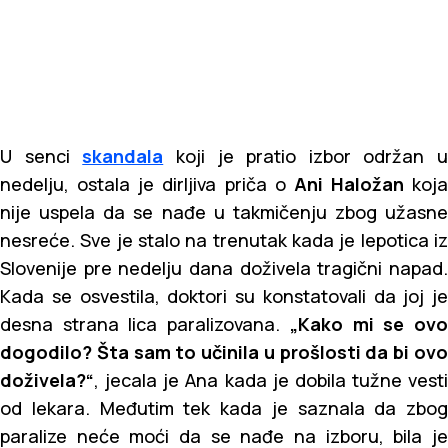
U senci
skandala
koji je pratio izbor održan u
nedelju, ostala je dirljiva priča o
Ani Haložan
koja
nije uspela da se nađe u takmičenju zbog užasne
nesreće. Sve je stalo na trenutak kada je lepotica iz
Slovenije pre nedelju dana doživela tragični napad.
Kada se osvestila, doktori su konstatovali da joj je
desna strana lica paralizovana.
„Kako mi se ov
dogodilo? Šta sam to učinila u prošlosti da bi ovo
doživela?“
, jecala je Ana kada je dobila tužne vesti
od lekara. Međutim tek kada je saznala da zbog
paralize neće moći da se nađe na izboru, bila je