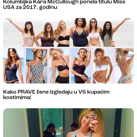
Kolumbijka Kára McCullough ponela titulu Miss
USA za 2017. godinu
Kako PRAVE žene izgledaju u VS kupaćim
kostimima!