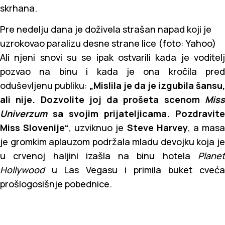
skrhana.
Pre nedelju dana je doživela strašan napad koji je
uzrokovao paralizu desne strane lice (foto: Yahoo)
Ali njeni snovi su se ipak ostvarili kada je voditelj
pozvao na binu i kada je ona kročila pred
oduševljenu publiku:
„Mislila je da je izgubila šansu,
ali nije. Dozvolite joj da prošeta scenom
Miss
Univerzum
sa svojim prijateljicama. Pozdravite
Miss Slovenije“
, uzviknuo je
Steve Harvey
, a mas
je gromkim aplauzom podržala mladu devojku koja je
u crvenoj haljini izašla na binu hotela
Planet
Hollywood
u Las Vegasu i primila buket cveća
prošlogosišnje pobednice.