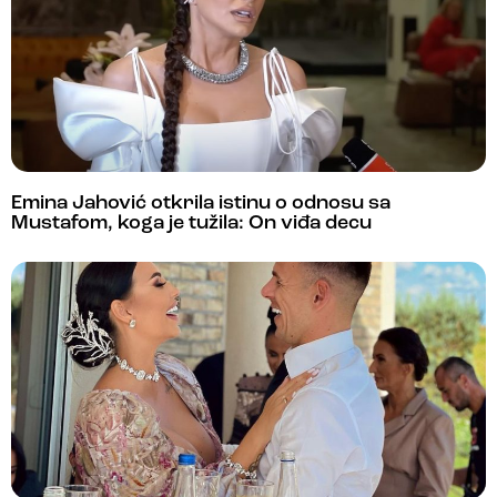
Emina Jahović otkrila istinu o odnosu sa
Mustafom, koga je tužila: On viđa decu