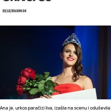
22/12/2015
09:24
Ana je, urkos paračizi liva, izašla na scenu i oduševila