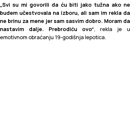
„Svi su mi govorili da ću biti jako tužna ako ne
budem učestvovala na izboru, ali sam im rekla da
ne brinu za mene jer sam sasvim dobro. Moram da
nastavim dalje. Prebrodiću ovo“
, rekla je u
emotivnom obraćanju 19-godišnja lepotica.