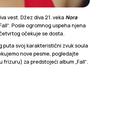
iva vest. Džez diva 21. veka
Nora
„Fall“. Posle ogromnog uspeha njena
og četvrtog očekuje se dosta.
 puta svoj karakteristični zvuk soula
iščekujemo nove pesme, pogledajte
u frizuru) za predstojeći album „Fall“.