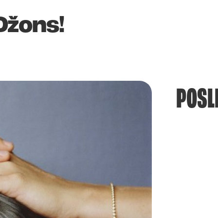
Džons!
POSL