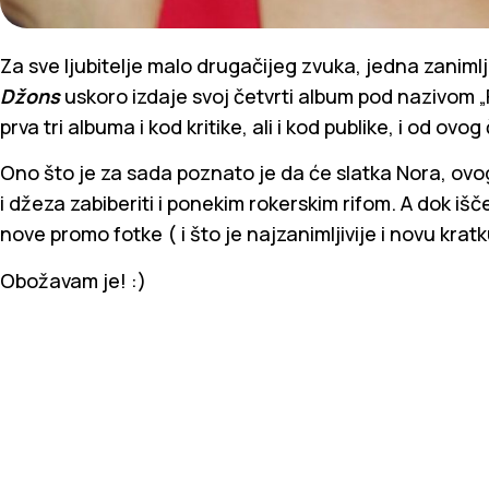
Za sve ljubitelje malo drugačijeg zvuka, jedna zanimlj
Džons
uskoro izdaje svoj četvrti album pod nazivom 
prva tri albuma i kod kritike, ali i kod publike, i od ov
Ono što je za sada poznato je da će slatka Nora, ovog
i džeza zabiberiti i ponekim rokerskim rifom. A dok 
nove promo fotke ( i što je najzanimljivije i novu kratk
Obožavam je! :)