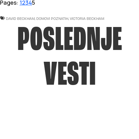
Pages:
1
2
3
4
5
DAVID BECKHAM
,
DOMOVI POZNATIH
,
VICTORIA BECKHAM
POSLEDNJE
VESTI