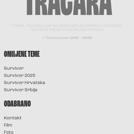
PORTAL TRACARA.COM NE ODGOVARA ZA SADRŽAJ I ISTINITOST
TEKSTOVA PRENETIH SA DRUGIH PORTALA.
© Tracara.com 2008 –
2026
OMILJENE TEME
Survivor
Survivor 2025
Survivor Hrvatska
Survivor Srbija
ODABRANO
Kontakt
Film
Foto