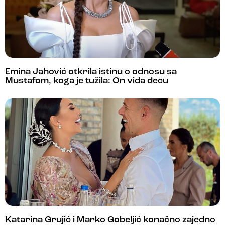
Emina Jahović otkrila istinu o odnosu sa
Mustafom, koga je tužila: On viđa decu
Katarina Grujić i Marko Gobeljić konačno zajedno