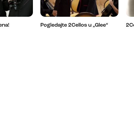
ena!
Pogledajte 2Cellos u „Glee“
2Ce