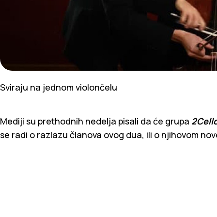
Sviraju na jednom violončelu
Mediji su prethodnih nedelja pisali da će grupa
2Cell
se radi o razlazu članova ovog dua, ili o njihovom no