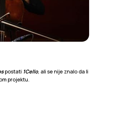
os
postati
1Cello
, ali se nije znalo da li
vom projektu.