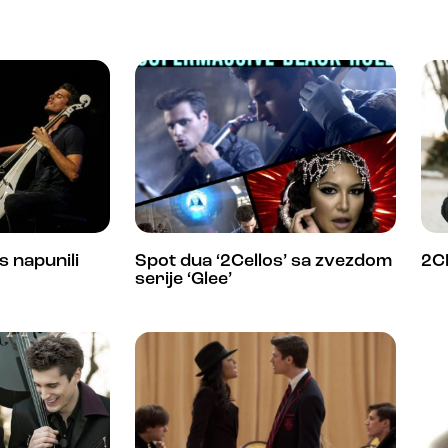
s napunili
Spot dua ‘2Cellos’ sa zvezdom
2C
serije ‘Glee’