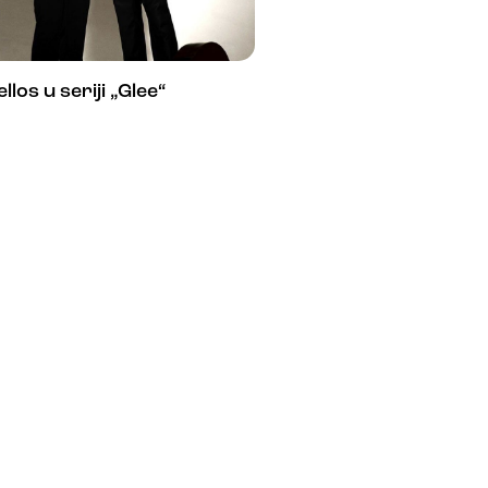
llos u seriji „Glee“