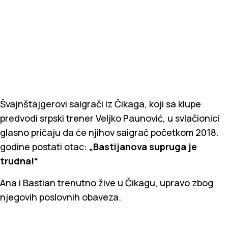
Švajnštajgerovi saigrači iz Čikaga, koji sa klupe
predvodi srpski trener Veljko Paunović, u svlačionici
glasno pričaju da će njihov saigrač početkom 2018.
godine postati otac:
„Bastijanova supruga je
trudna!“
Ana i Bastian trenutno žive u Čikagu, upravo zbog
njegovih poslovnih obaveza.