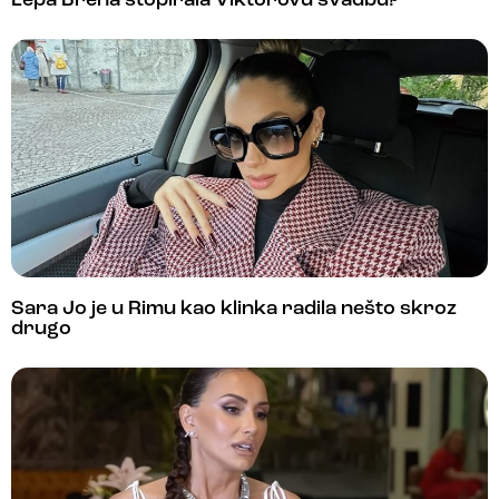
Lepa Brena stopirala Viktorovu svadbu?
Sara Jo je u Rimu kao klinka radila nešto skroz
drugo