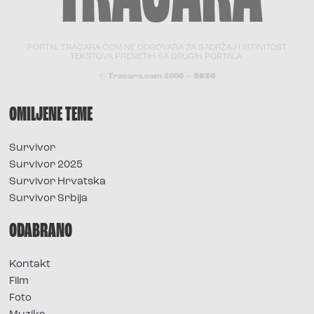
PORTAL TRACARA.COM NE ODGOVARA ZA SADRŽAJ I ISTINITOST
TEKSTOVA PRENETIH SA DRUGIH PORTALA.
© Tracara.com 2008 –
2026
OMILJENE TEME
Survivor
Survivor 2025
Survivor Hrvatska
Survivor Srbija
ODABRANO
Kontakt
Film
Foto