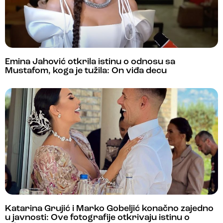
Emina Jahović otkrila istinu o odnosu sa
Mustafom, koga je tužila: On viđa decu
Katarina Grujić i Marko Gobeljić konačno zajedno
u javnosti: Ove fotografije otkrivaju istinu o