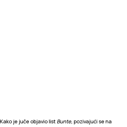
Kako je juče objavio list
Bunte,
pozivajući se na