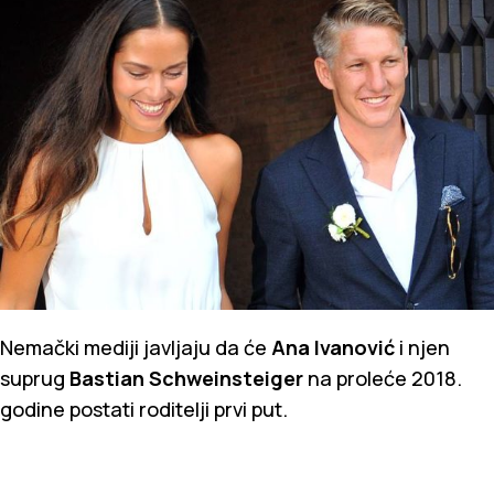
Nemački mediji javljaju da će
Ana Ivanović
i njen
suprug
Bastian Schweinsteiger
na proleće 2018.
godine postati roditelji prvi put.