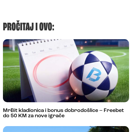
PROČITAJ I OVO:
MrBit kladionica i bonus dobrodošlice – Freebet
do 50 KM za nove igrače