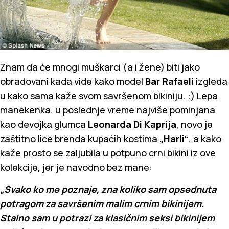
Znam da će mnogi muškarci (a i žene) biti jako
obradovani kada vide kako model
Bar Rafaeli
izgleda
u kako sama kaže svom savršenom bikiniju. :) Lepa
manekenka, u poslednje vreme najviše pominjana
kao devojka glumca
Leonarda Di Kaprija
, novo je
zaštitno lice brenda kupaćih kostima
„Harli“
, a kako
kaže prosto se zaljubila u potpuno crni bikini iz ove
kolekcije, jer je navodno bez mane:
„Svako ko me poznaje, zna koliko sam opsednuta
potragom za savršenim malim crnim bikinijem.
Stalno sam u potrazi za klasičnim seksi bikinijem