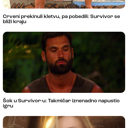
Crveni prekinuli kletvu, pa pobedili: Survivor se
bliži kraju
Šok u Survivor-u: Takmičar iznenadno napustio
igru