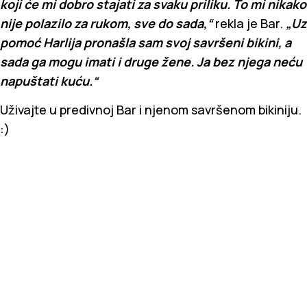
koji će mi dobro stajati za svaku priliku. To mi nikako
nije polazilo za rukom, sve do sada,“
rekla je Bar.
„Uz
pomoć Harlija pronašla sam svoj savršeni bikini, a
sada ga mogu imati i druge žene. Ja bez njega neću
napuštati kuću.“
Uživajte u predivnoj Bar i njenom savršenom bikiniju.
:)