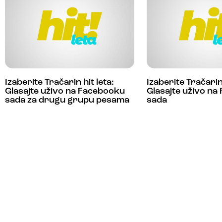
Izaberite Tračarin hit leta:
Izaberite Tračarin 
Glasajte uživo na Facebooku
Glasajte uživo n
sada za drugu grupu pesama
sada