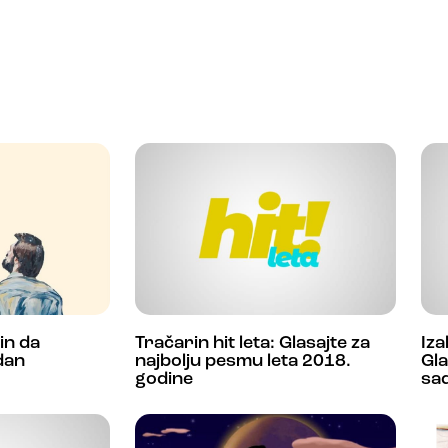
čin da
Tračarin hit leta: Glasajte za
Iza
dan
najbolju pesmu leta 2018.
Gla
godine
sa