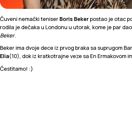
Čuveni nemački teniser
Boris Beker
postao je otac p
rodila je dečaka u Londonu u utorak, kome je par da
Beker
.
Beker ima dvoje dece iz prvog braka sa suprugom Bar
Elia
(10), dok iz kratkotrajne veze sa En Ermakovom 
Čestitamo! :)