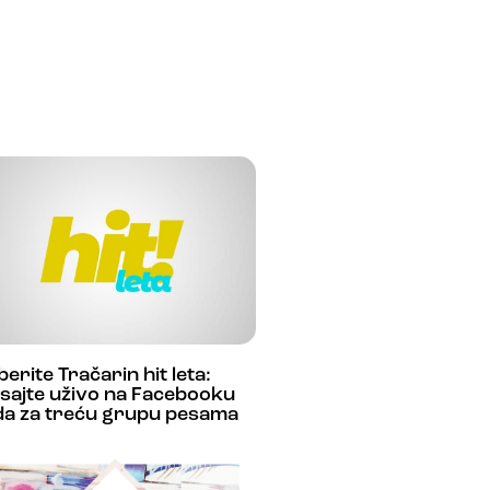
berite Tračarin hit leta:
sajte uživo na Facebooku
da za treću grupu pesama