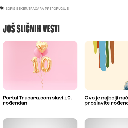
BORIS BEKER
,
TRAČARA PREPORUČUJE
JOŠ SLIČNIH VESTI
Portal Tracara.com slavi 10.
Ovo je najbolji na
rođendan
proslavite rođen