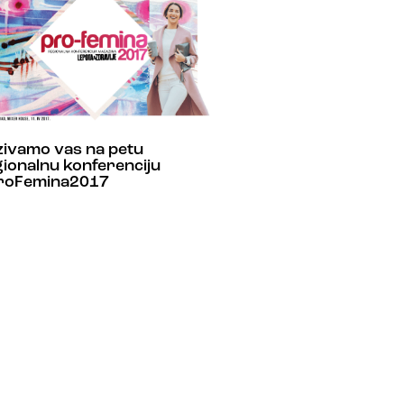
zivamo vas na petu
ionalnu konferenciju
roFemina2017