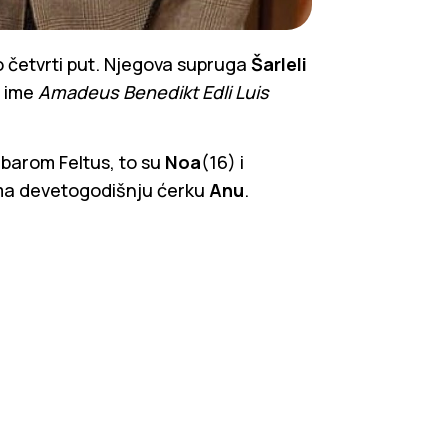
o četvrti put. Njegova supruga
Šarleli
o ime
Amadeus Benedikt Edli Luis
barom Feltus, to su
Noa
(16) i
ima devetogodišnju ćerku
Anu
.