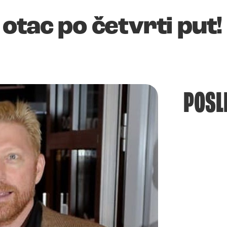
otac po četvrti put!
POSL