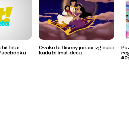
hit leta:
Ovako bi Disney junaci izgledali
Po
a Facebooku
kada bi imali decu
reg
#P