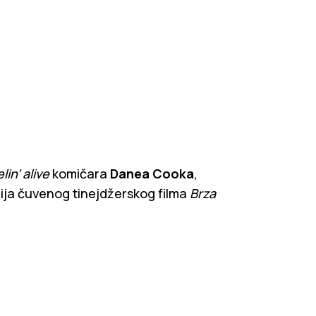
lin’ alive
komičara
Danea Cooka
,
arija čuvenog tinejdžerskog filma
Brza