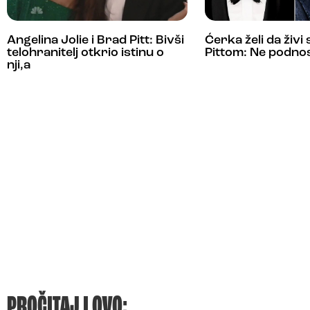
Angelina Jolie i Brad Pitt: Bivši
Ćerka želi da živ
telohranitelj otkrio istinu o
Pittom: Ne podnos
nji,a
PROČITAJ I OVO: