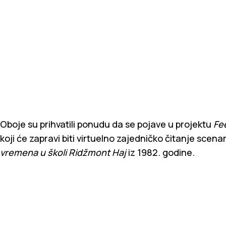
Oboje su prihvatili ponudu da se pojave u projektu
Fee
koji će zapravi biti virtuelno zajedničko čitanje scen
vremena u školi Ridžmont Haj
iz 1982. godine.