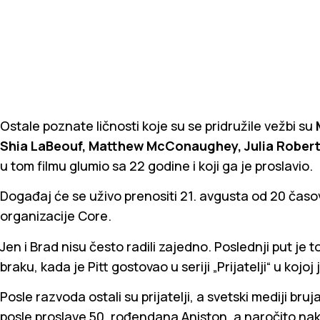
Ostale poznate ličnosti koje su se pridružile vežbi su
Shia LaBeouf, Matthew McConaughey, Julia Rober
u tom filmu glumio sa 22 godine i koji ga je proslavio.
Događaj će se uživo prenositi 21. avgusta od 20 čas
organizacije Core.
Jen i Brad nisu često radili zajedno. Poslednji put je to
braku, kada je Pitt gostovao u seriji „Prijatelji“ u kojoj
Posle razvoda ostali su prijatelji, a svetski mediji b
posle proslave 50. rođendana Aniston, a naročito nako