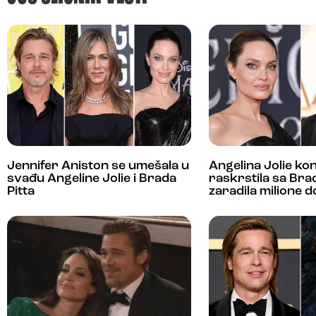
Jennifer Aniston se umešala u
Angelina Jolie ko
svađu Angeline Jolie i Brada
raskrstila sa Bra
Pitta
zaradila milione d