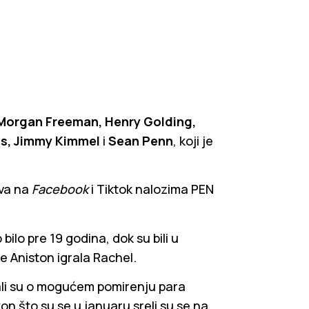
Morgan Freeman, Henry Golding,
ts, Jimmy Kimmel
i
Sean Penn
, koji je
ova na
Facebook
i Tiktok nalozima PEN
 bilo pre 19 godina, dok su bili u
 je Aniston igrala Rachel.
rujali su o mogućem pomirenju para
n što su se u januaru sreli su se na