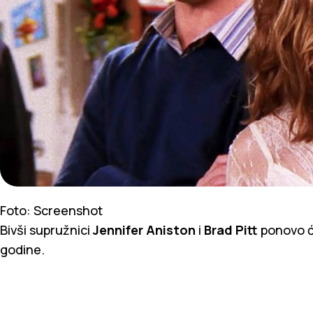
Foto: Screenshot
Bivši supružnici
Jennifer Aniston
i
Brad Pitt
ponovo će
godine.