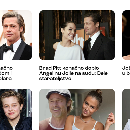
načno
Brad Pitt konačno dobio
Još
dom i
Angelinu Jolie na sudu: Dele
u b
olara
starateljstvo