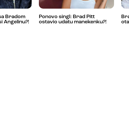
i sa Bradom
Ponovo singl: Brad Pitt
Bra
i Angelinu?!
ostavio udatu manekenku?!
ota