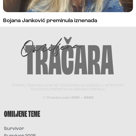
Bojana Janković preminula iznenada
PORTAL TRACARA.COM NE ODGOVARA ZA SADRŽAJ I ISTINITOST
TEKSTOVA PRENETIH SA DRUGIH PORTALA.
© Tracara.com 2008 –
2026
OMILJENE TEME
Survivor