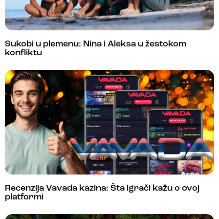
Sukobi u plemenu: Nina i Aleksa u žestokom
konfliktu
Recenzija Vavada kazina: Šta igrači kažu o ovoj
platformi