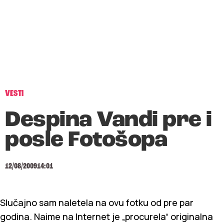
VESTI
Despina Vandi pre i
posle Fotošopa
12/08/2009
14:01
Slučajno sam naletela na ovu fotku od pre par
godina. Naime na Internet je „procurela“ originalna