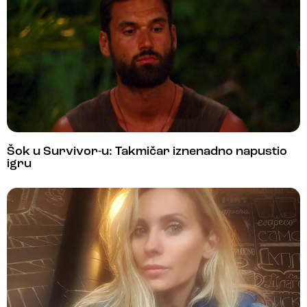
Šok u Survivor-u: Takmičar iznenadno napustio
igru