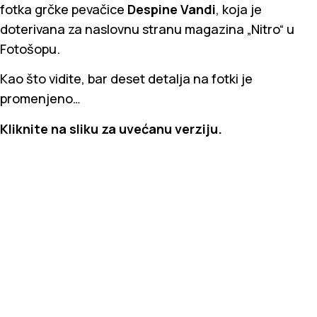
fotka grčke pevačice
Despine Vandi
, koja je
doterivana za naslovnu stranu magazina „Nitro“ u
Fotošopu.
Kao što vidite, bar deset detalja na fotki je
promenjeno…
Kliknite na sliku za uvećanu verziju.