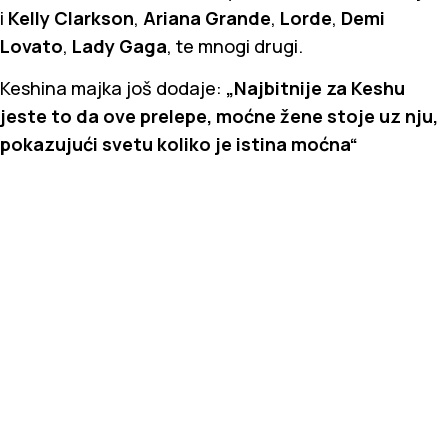
i
Kelly Clarkson
,
Ariana Grande
,
Lorde
,
Demi
Lovato
,
Lady Gaga
, te mnogi drugi.
Keshina majka još dodaje:
„Najbitnije za Keshu
jeste to da ove prelepe, moćne žene stoje uz nju,
pokazujući svetu koliko je istina moćna“