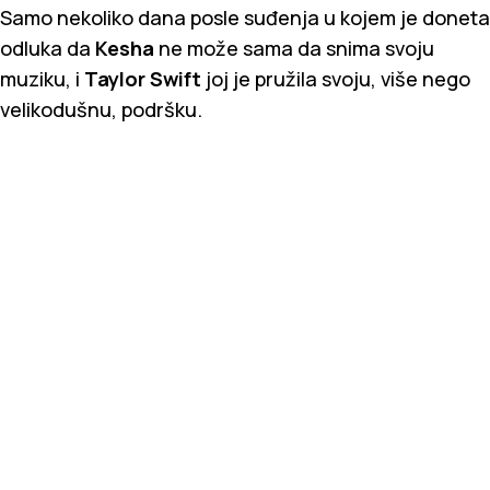
Samo nekoliko dana posle suđenja u kojem je doneta
odluka da
Kesha
ne može sama da snima svoju
muziku, i
Taylor Swift
joj je pružila svoju, više nego
velikodušnu, podršku.