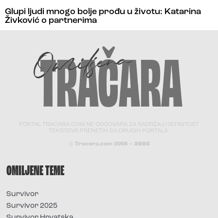
Glupi ljudi mnogo bolje prođu u životu: Katarina
Živković o partnerima
PORTAL TRACARA.COM NE ODGOVARA ZA SADRŽAJ I ISTINITOST
TEKSTOVA PRENETIH SA DRUGIH PORTALA.
© Tracara.com 2008 –
2026
OMILJENE TEME
Survivor
Survivor 2025
Survivor Hrvatska