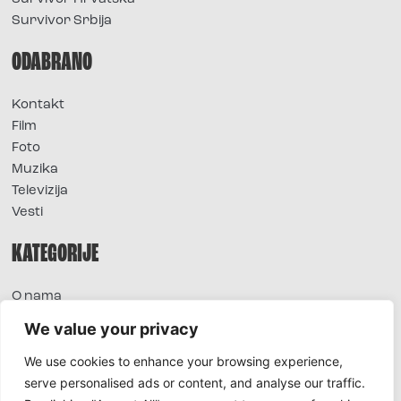
Survivor Srbija
ODABRANO
Kontakt
Film
Foto
Muzika
Televizija
Vesti
KATEGORIJE
O nama
Sve vesti
We value your privacy
Extra
We use cookies to enhance your browsing experience,
Foto
serve personalised ads or content, and analyse our traffic.
Moda