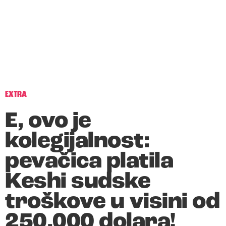
EXTRA
E, ovo je
kolegijalnost:
pevačica platila
Keshi sudske
troškove u visini od
250.000 dolara!