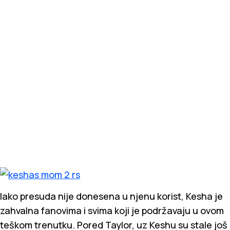
Iako presuda nije donesena u njenu korist, Kesha je
zahvalna fanovima i svima koji je podržavaju u ovom
teškom trenutku. Pored Taylor, uz Keshu su stale još