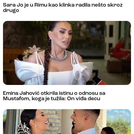
Sara Jo je u Rimu kao klinka radila nešto skroz
drugo
Emina Jahović otkrila istinu o odnosu sa
Mustafom, koga je tužila: On viđa decu