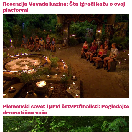
Recenzija Vavada kazina: Šta igrači kažu o ovoj
platformi
Plemenski savet i prvi četvrtfinalisti: Pogledajte
dramatično veče