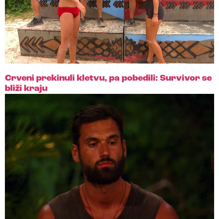
Crveni prekinuli kletvu, pa pobedili: Survivor se
bliži kraju