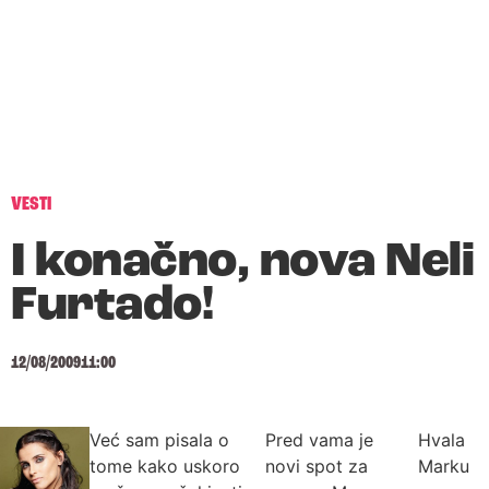
VESTI
I konačno, nova Neli
Furtado!
12/08/2009
11:00
Već sam pisala o
Pred vama je
Hvala
tome kako uskoro
novi spot za
Marku