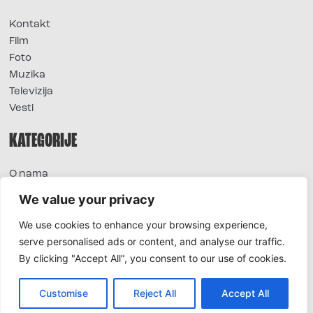
Kontakt
Film
Foto
Muzika
Televizija
Vesti
KATEGORIJE
O nama
Sve vesti
We value your privacy
Extra
We use cookies to enhance your browsing experience,
Foto
serve personalised ads or content, and analyse our traffic.
Moda
By clicking "Accept All", you consent to our use of cookies.
TV
Život
Horoskop
Customise
Reject All
Accept All