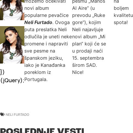
možemo očekivati
pesmu „Manos
na
novi album
Al Aire“ (u
boljem
popularne pevačice
prevodu „Ruke
kvalitet
Neli Furtado
. Ovoga
gore“), kojim
spota!
puta preslatka Neli
Neli najavljuje
odlučila je uneti neke
novi album „Mi
promene i napraviti
plan“ koji će se
sve pesme na
u prodaji naći
španskom jeziku,
15. septembra
iako je Kanađanka
širom SAD.
})
poreklom iz
Nice!
Portugala.
(jQuery);
NELI FURTADO
POSLEDNJE VESTI