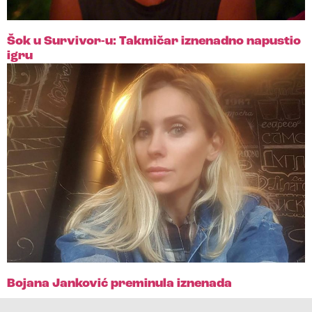
Šok u Survivor-u: Takmičar iznenadno napustio
igru
Bojana Janković preminula iznenada