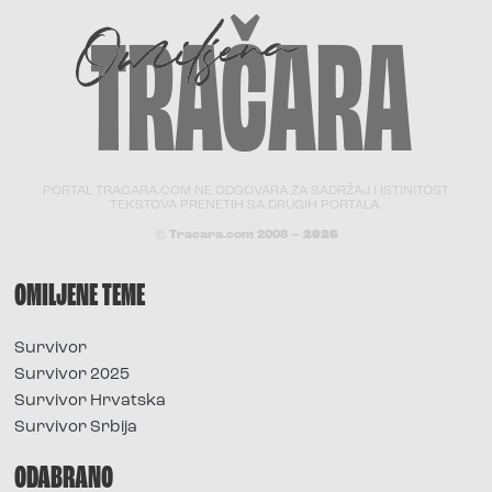
PORTAL TRACARA.COM NE ODGOVARA ZA SADRŽAJ I ISTINITOST
TEKSTOVA PRENETIH SA DRUGIH PORTALA.
© Tracara.com 2008 –
2026
OMILJENE TEME
Survivor
Survivor 2025
Survivor Hrvatska
Survivor Srbija
ODABRANO