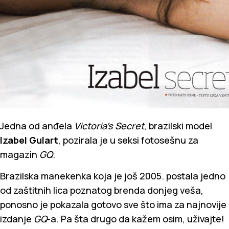
Jedna od anđela
Victoria’s Secret
, brazilski model
Izabel Gulart
, pozirala je u seksi fotosešnu za
magazin
GQ
.
Brazilska manekenka koja je još 2005. postala jedno
od zaštitnih lica poznatog brenda donjeg veša,
ponosno je pokazala gotovo sve što ima za najnovije
izdanje
GQ
-a. Pa šta drugo da kažem osim, uživajte!