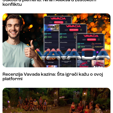
Sukobi u plemenu: Nina i Aleksa u žestokom
konfliktu
Recenzija Vavada kazina: Šta igrači kažu o ovoj
platformi