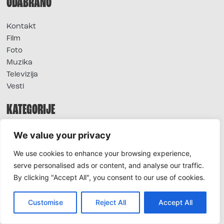
ODABRANO
Kontakt
Film
Foto
Muzika
Televizija
Vesti
KATEGORIJE
O nama
We value your privacy
Sve vesti
We use cookies to enhance your browsing experience,
Extra
serve personalised ads or content, and analyse our traffic.
Foto
By clicking "Accept All", you consent to our use of cookies.
Moda
TV
Customise
Reject All
Accept All
Život
Horoskop