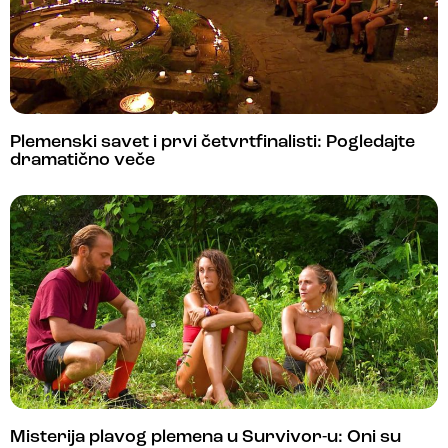
Plemenski savet i prvi četvrtfinalisti: Pogledajte
dramatično veče
Misterija plavog plemena u Survivor-u: Oni su