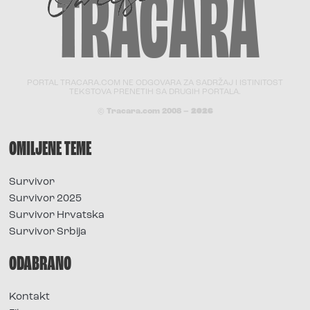
PORTAL TRACARA.COM NE ODGOVARA ZA SADRŽAJ I ISTINITOST
TEKSTOVA PRENETIH SA DRUGIH PORTALA.
© Tracara.com 2008 –
2026
OMILJENE TEME
Survivor
Survivor 2025
Survivor Hrvatska
Survivor Srbija
ODABRANO
Kontakt