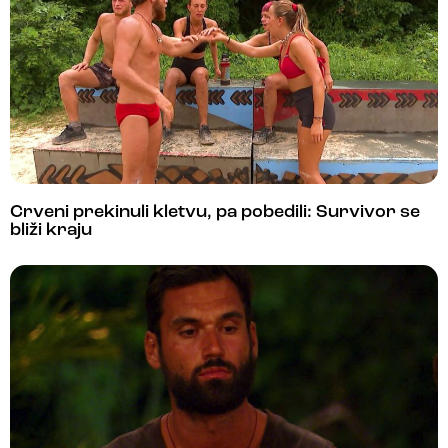
Crveni prekinuli kletvu, pa pobedili: Survivor se
bliži kraju