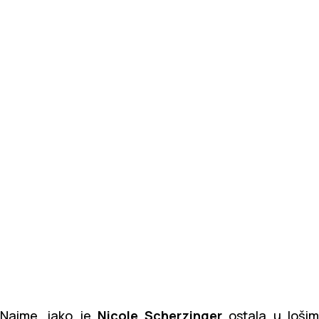
Naime, iako je
Nicole Scherzinger
ostala u loši