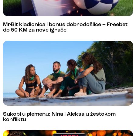
MrBit kladionica i bonus dobrodošlice – Freebet
do 50 KM za nove igrače
Sukobi u plemenu: Nina i Aleksa u žestokom
konfliktu