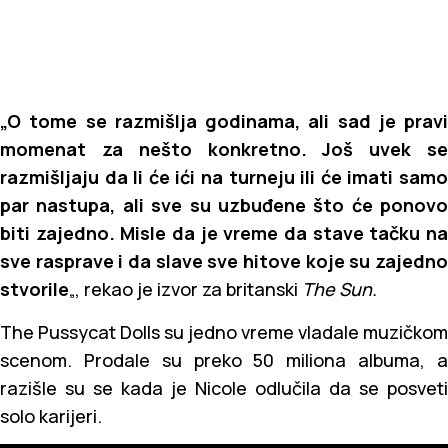
„O tome se razmišlja godinama, ali sad je pravi
momenat za nešto konkretno. Još uvek se
razmišljaju da li će ići na turneju ili će imati samo
par nastupa, ali sve su uzbuđene što će ponovo
biti zajedno. Misle da je vreme da stave tačku na
sve rasprave i da slave sve hitove koje su zajedno
stvorile
„, rekao je izvor za britanski
The Sun.
The Pussycat Dolls su jedno vreme vladale muzičkom
scenom. Prodale su preko 50 miliona albuma, a
razišle su se kada je Nicole odlučila da se posveti
solo karijeri.