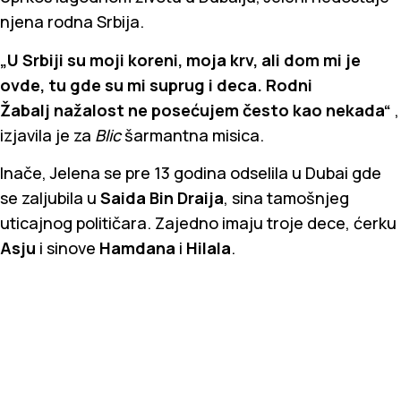
njena rodna Srbija.
„U Srbiji su moji koreni, moja krv, ali dom mi je
ovde, tu gde su mi suprug i deca. Rodni
Žabalj nažalost ne posećujem često kao nekada“
,
izjavila je za
Blic
šarmantna misica.
Inače, Jelena se pre 13 godina odselila u Dubai gde
se zaljubila u
Saida Bin Draija
, sina tamošnjeg
uticajnog političara. Zajedno imaju troje dece, ćerku
Asju
i sinove
Hamdana
i
Hilala
.