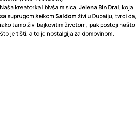
Naša kreatorka i bivša misica,
Jelena Bin Drai
, koja
sa suprugom šeikom
Saidom
živi u Dubaiju, tvrdi da,
iako tamo živi bajkovitim životom, ipak postoji nešto
što je tišti, a to je nostalgija za domovinom.