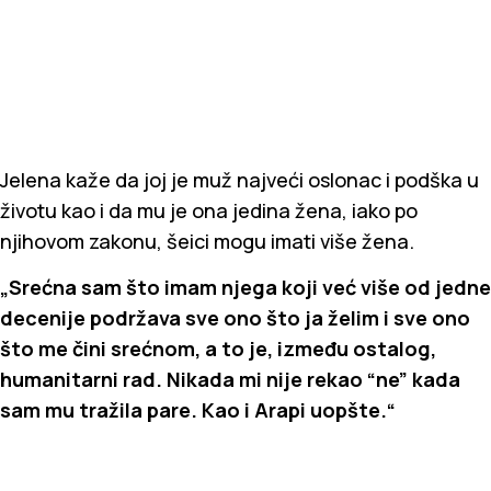
Jelena kaže da joj je muž najveći oslonac i podška u
životu kao i da mu je ona jedina žena, iako po
njihovom zakonu, šeici mogu imati više žena.
„Srećna sam što imam njega koji već više od jedne
decenije podržava sve ono što ja želim i sve ono
što me čini srećnom, a to je, između ostalog,
humanitarni rad. Nikada mi nije rekao “ne” kada
sam mu tražila pare. Kao i Arapi uopšte.“