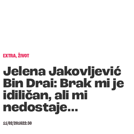
EXTRA
,
ŽIVOT
Jelena Jakovljević
Bin Drai: Brak mi je
idiličan, ali mi
nedostaje…
11/02/2016
22:30