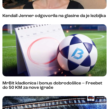
Kendall Jenner odgovorila na glasine da je lezbijka
MrBit kladionica i bonus dobrodošlice – Freebet
do 50 KM za nove igrače