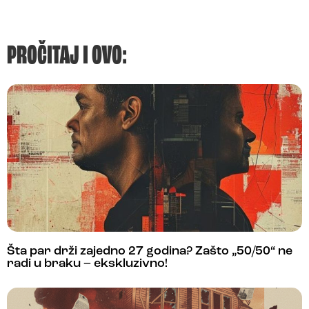
PROČITAJ I OVO:
Šta par drži zajedno 27 godina? Zašto „50/50“ ne
radi u braku – ekskluzivno!