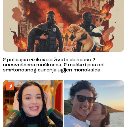
2 policajca rizikovala živote da spasu 2
onesvešćena muškarca, 2 mačke i psa od
smrtonosnog curenja ugljen-monoksida