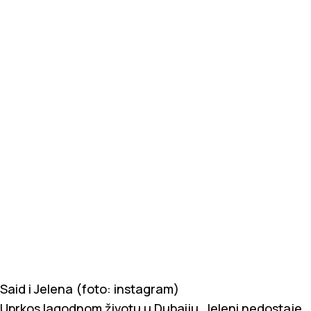
Said i Jelena (foto: instagram)
Uprkos lagodnom životu u Dubaiju, Jeleni nedostaje