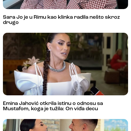
Sara Jo je u Rimu kao klinka radila nešto skroz
drugo
Emina Jahović otkrila istinu o odnosu sa
Mustafom, koga je tužila: On viđa decu