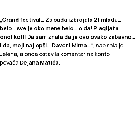
„Grand festival… Za sada izbrojala 21 mladu…
belo.. sve je oko mene belo… o da! Plagijata
onoliko!!! Da sam znala da je ovo ovako zabavno…
i da, moji najlepši… Davor i Mirna…“
, napisala je
Jelena, a onda ostavila komentar na konto
pevača
Dejana Matića
.