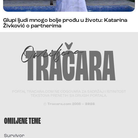
Glupi ljudi mnogo bolje prođu u životu: Katarina
Živković o partnerima
PORTAL TRACARA.COM NE ODGOVARA ZA SADRŽAJ I ISTINITOST
TEKSTOVA PRENETIH SA DRUGIH PORTALA.
© Tracara.com 2008 –
2026
OMILJENE TEME
Survivor