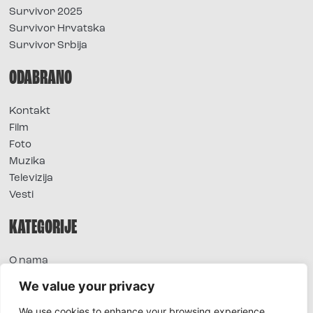
Survivor 2025
Survivor Hrvatska
Survivor Srbija
ODABRANO
Kontakt
Film
Foto
Muzika
Televizija
Vesti
KATEGORIJE
O nama
Sve vesti
We value your privacy
Extra
We use cookies to enhance your browsing experience,
Foto