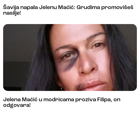
Šavija napala Jelenu Maćić: Grudima promovišeš
nasilje!
Jelena Maćić u modricama proziva Filipa, on
odgovara!