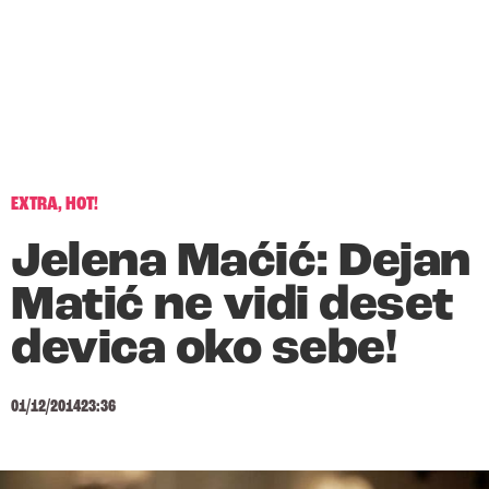
EXTRA
,
HOT!
Jelena Maćić: Dejan
Matić ne vidi deset
devica oko sebe!
01/12/2014
23:36