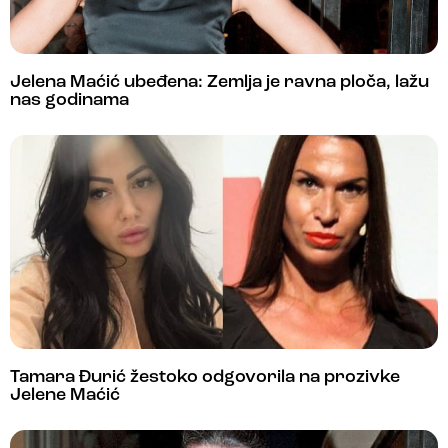
Jelena Maćić ubeđena: Zemlja je ravna ploča, lažu
nas godinama
Tamara Đurić žestoko odgovorila na prozivke
Jelene Maćić