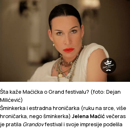
Šta kaže Maćićka o Grand festivalu? (foto: Dejan
Milićević)
Šminkerka i estradna hroničarka (ruku na srce, više
hroničarka, nego šminkerka)
Jelena Maćić
večeras
je pratila
Grandov
festival i svoje impresije podelila